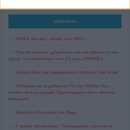
ΔΗΜΟΦΙΛΗ
ΑΧΜΕΣ: Δεύτερες σκέψεις στον ΑΝΤ1...
Ποιοι θα παίρνουν χρήματα και ποιοι θα κόβονται-Ο νέος
χάρτης των επιδοτήσεων στην TV, μέσω ΕΚΚΟΜΕΔ
Δώδεκα άδειες για περιφερειακούς σταθμούς στην Αττική
«Πόλεμος» για το μέλλον της TV στην Ελλάδα-Πώς
συνδέονται οι μεταγραφές δημοσιογράφων και τα αθλητικά
δικαιώματα
Ναϊμέγκεν-Ολυμπιακός στο Mega
Ο φιλικός αγώνας Άρης – Πανσερραϊκός, η σέντρα σε