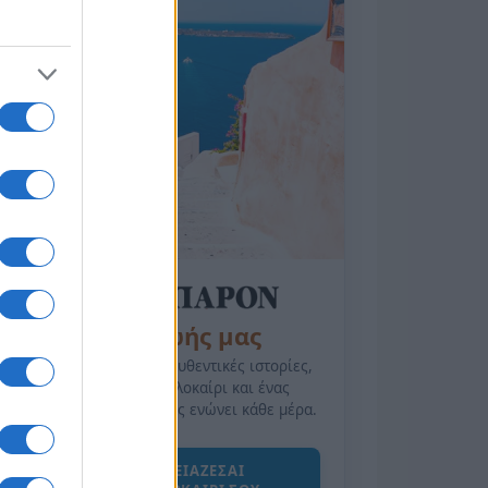
της Ζωής μας
Οι άνθρωποι, οι αυθεντικές ιστορίες,
το ελληνικό καλοκαίρι και ένας
πολιτισμός που μας ενώνει κάθε μέρα.
ΟΣΑ ΧΡΕΙΑΖΕΣΑΙ