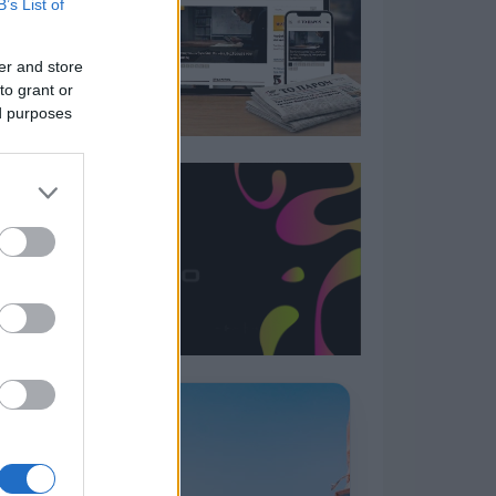
B’s List of
er and store
to grant or
ed purposes
Η ΣΤΗΛΗ ΜΑΣ