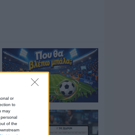
sonal or
ection to
ou may
 personal
out of the
 downstream