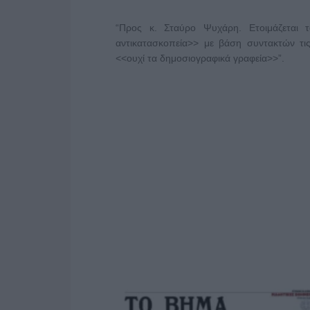
“Προς κ. Σταύρο Ψυχάρη. Ετοιμάζεται 
αντικατασκοπεία>> με βάση συντακτών τι
<<ουχί τα δημοσιογραφικά γραφεία>>”.