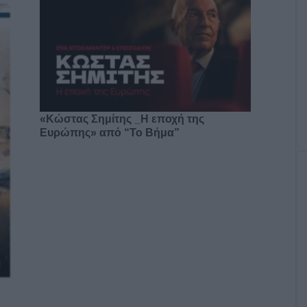
«Κώστας Σημίτης _Η εποχή της
Ευρώπης» από “Το Βήμα”