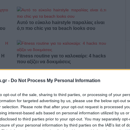
Αυτό το εύκολο hairstyle παραλίας είναι
σου
ό,τι πιο chic για τα beach looks σου
: Η
Fitness routine για το καλοκαίρι: 4 hacks
που αξίζει να δοκιμάσεις
.gr -
Do Not Process My Personal Information
Πώς να φτιάξεις το αγαπημένο φαγητό
to opt-out of the sale, sharing to third parties, or processing of your per
της Cardi B στο σπίτι σε λίγα λεπτά
formation for targeted advertising by us, please use the below opt-out s
r selection. Please note that after your opt-out request is processed y
eing interest-based ads based on personal information utilized by us or
disclosed to third parties prior to your opt-out. You may separately opt-
losure of your personal information by third parties on the IAB’s list of
α,
Τηλεοπτικά «Μαγειρέματα», Ψηφιακοί