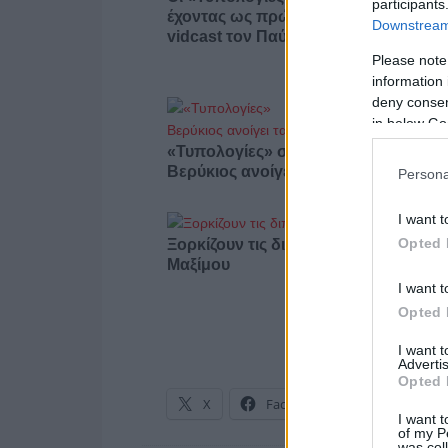
participants
έχοντας ως πρώτο καλεσμένο στο ν
Downstream 
vidcast τον Παύλο Μαρινάκη
Please note
information 
deny consent
in below Go
«Τυπολογίες» στο YouTube: Ο Δήμο
Βερύκιος ανοίγει τα χαρτιά του – Vid
Persona
I want t
Opted 
Ξορκίζουν τις διπλές εκλογές στο
Μαξίμου
I want t
Opted 
I want 
Advertis
Opted 
X
Facebook
LinkedIn
I want t
of my P
was col