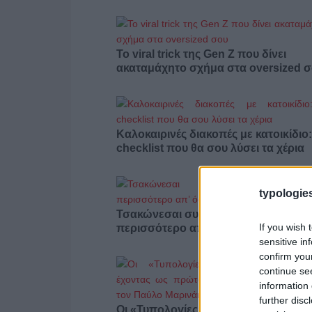
Το viral trick της Gen Z που δίνει
ακαταμάχητο σχήμα στα oversized 
Καλοκαιρινές διακοπές με κατοικίδιο
checklist που θα σου λύσει τα χέρια
typologies
Τσακώνεσαι συνέχεια; Ίσως φταις
If you wish 
περισσότερο απ’ όσο νομίζεις
sensitive in
confirm you
continue se
information 
further disc
Οι «Τυπολογίες» περνούν στην εικόν