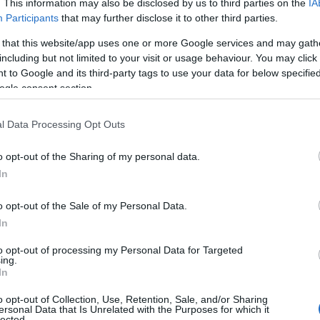
. This information may also be disclosed by us to third parties on the
IA
έο
Πόλεμοι και ένα… Τσουνάμι Αλλαγών: Η
Participants
that may further disclose it to other third parties.
Εβδομάδα που Ανακάτεψε την
Τράπουλα των Ελληνικών Media
 that this website/app uses one or more Google services and may gath
including but not limited to your visit or usage behaviour. You may click 
 to Google and its third-party tags to use your data for below specifi
ogle consent section.
ς
ΤΣΟΥΝΑΜΙ ψηφιακής οργής…
cast
συμπαρασύρει την κυβέρνηση
l Data Processing Opt Outs
o opt-out of the Sharing of my personal data.
In
o opt-out of the Sale of my Personal Data.
Ο καιρός των επομένων ημερών:
Κανονικός Αύγουστος με δυνατούς
In
βοριάδες και σταδιακή άνοδο της
θερμοκρασίας
to opt-out of processing my Personal Data for Targeted
ing.
In
o opt-out of Collection, Use, Retention, Sale, and/or Sharing
ersonal Data that Is Unrelated with the Purposes for which it
lected.