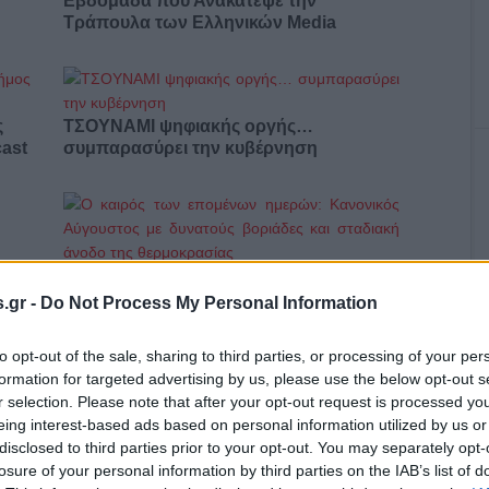
Εβδομάδα που Ανακάτεψε την
Τράπουλα των Ελληνικών Media
ς
ΤΣΟΥΝΑΜΙ ψηφιακής οργής…
cast
συμπαρασύρει την κυβέρνηση
Ο καιρός των επομένων ημερών:
Κανονικός Αύγουστος με δυνατούς
.gr -
Do Not Process My Personal Information
βοριάδες και σταδιακή άνοδο της
θερμοκρασίας
to opt-out of the sale, sharing to third parties, or processing of your per
formation for targeted advertising by us, please use the below opt-out s
r selection. Please note that after your opt-out request is processed y
eing interest-based ads based on personal information utilized by us or
disclosed to third parties prior to your opt-out. You may separately opt-
losure of your personal information by third parties on the IAB’s list of