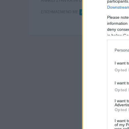
ΑΝΗΚΕΙ ΣΤΗΝ ΚΑΤΗΓΟΡΙΑ:
,
ΡΑΔΙΟΦΩΝΟ
ΤΗΛΕ
participants
Downstream 
ΕΠΙΣΗΜΑΣΜΕΝΟ ΜΕ:
,
AGB
ΓΙΑΝΝΗΣ ΑΛΑΦΟΥ
Please note
information 
deny consent
in below Go
Persona
I want t
Opted 
I want t
Opted 
I want 
Advertis
Opted 
I want t
of my P
was col