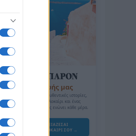
της Ζωής μας
Οι άνθρωποι, οι αυθεντικές ιστορίες,
το ελληνικό καλοκαίρι και ένας
πολιτισμός που μας ενώνει κάθε μέρα.
ΟΣΑ ΧΡΕΙΑΖΕΣΑΙ
ΓΙΑ ΤΟ ΚΑΛΟΚΑΙΡΙ ΣΟΥ →