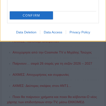
CONFIRM
ΔΗΜΟΦΙΛΗ
Συζητήσεις για τη λήξη της συνεργασίας
Data Deletion
Data Access
Privacy Policy
ΑΙΧΜΕΣ: Καλοκαίρι ανατροπών
Αποχώρησε από την Cosmote TV o Μιχάλης Τσώχος
Παίρνουν… σειρά 26 σειρές για τη σεζόν 2026 – 2027
ΑΙΧΜΕΣ: Αποχωρήσεις και συμφωνίες
ΑΧΜΕΣ: Δεύτερες σκέψεις στον ΑΝΤ1...
Ποιοι θα παίρνουν χρήματα και ποιοι θα κόβονται-Ο νέος
χάρτης των επιδοτήσεων στην TV, μέσω ΕΚΚΟΜΕΔ