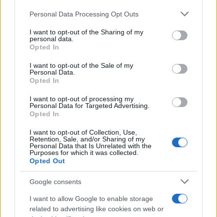
ΓΙΑ ΤΟ ΚΑΛΟΚΑΙΡΙ ΣΟΥ →
Please note that this website/app uses one or more Google
Personal Data Processing Opt Outs
services and may gather and store information including but
not limited to your visit or usage behaviour. You may click to
I want to opt-out of the Sharing of my
personal data.
grant or deny consent to Google and its third-party tags to
Opted In
use your data for below specified purposes in below Google
ΤΟ ΠΑΡΟΝ ΤΗΣ ΚΥΡΙΑΚΗΣ
consent section.
I want to opt-out of the Sale of my
Personal Data.
Opted In
I want to opt-out of processing my
Personal Data for Targeted Advertising.
Opted In
I want to opt-out of Collection, Use,
Retention, Sale, and/or Sharing of my
Personal Data that Is Unrelated with the
Purposes for which it was collected.
Opted Out
Google consents
I want to allow Google to enable storage
related to advertising like cookies on web or