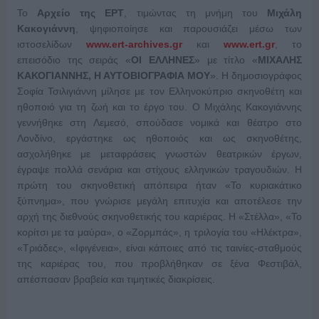
Το
Αρχείο της ΕΡΤ
, τιμώντας τη μνήμη του
Μιχάλη
Κακογιάννη
, ψηφιοποίησε και παρουσιάζει μέσω των
ιστοσελίδων
www.ert-archives.gr
και
www.ert.gr
, το
επεισόδιο της σειράς «
ΟΙ ΕΛΛΗΝΕΣ
» με τίτλο «
ΜΙΧΑΛΗΣ
ΚΑΚΟΓΙΑΝΝΗΣ, Η ΑΥΤΟΒΙΟΓΡΑΦΙΑ ΜΟΥ
». Η δημοσιογράφος
Σοφία Τσιλιγιάννη μίλησε με τον Ελληνοκύπριο σκηνοθέτη και
ηθοποιό για τη ζωή και το έργο του.
Ο Μιχάλης Κακογιάννης
γεννήθηκε στη Λεμεσό, σπούδασε νομικά και θέατρο στο
Λονδίνο, εργάστηκε ως ηθοποιός και ως σκηνοθέτης,
ασχολήθηκε με μεταφράσεις γνωστών θεατρικών έργων,
έγραψε πολλά σενάρια και στίχους ελληνικών τραγουδιών. Η
πρώτη του σκηνοθετική απόπειρα ήταν «Το κυριακάτικο
ξύπνημα», που γνώρισε μεγάλη επιτυχία και αποτέλεσε την
αρχή της διεθνούς σκηνοθετικής του καριέρας. Η «Στέλλα», «Το
κορίτσι με τα μαύρα», ο «Ζορμπάς», η τριλογία του «Ηλέκτρα»,
«Τριάδες», «Ιφιγένεια», είναι κάποιες από τις ταινίες-σταθμούς
της καριέρας του, που προβλήθηκαν σε ξένα Φεστιβάλ,
απέσπασαν βραβεία και τιμητικές διακρίσεις.