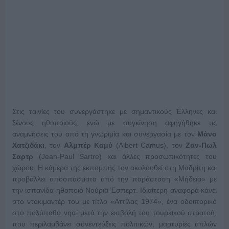
Στις ταινίες του συνεργάστηκε με σημαντικούς Έλληνες και
ξένους ηθοποιούς, ενώ με συγκίνηση αφηγήθηκε τις
αναμνήσεις του από τη γνωριμία και συνεργασία με τον
Μάνο
Χατζιδάκι
, τον
Αλμπέρ Καμύ
(Albert Camus), τον
Ζαν-Πωλ
Σαρτρ
(Jean-Paul Sartre) και άλλες προσωπικότητες του
χώρου. Η κάμερα της εκπομπής τον ακολουθεί στη Μαδρίτη και
προβάλλει αποσπάσματα από την παράσταση «Μήδεια» με
την ισπανίδα ηθοποιό Νούρια Έσπερτ. Ιδιαίτερη αναφορά κάνει
στο ντοκιμαντέρ του με τίτλο «Αττίλας 1974», ένα οδοιπορικό
στο πολύπαθο νησί μετά την εισβολή του τουρκικού στρατού,
που περιλαμβάνει συνεντεύξεις πολιτικών, μαρτυρίες απλών