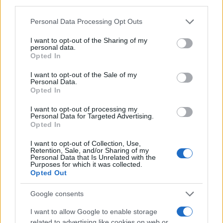
third parties.
Please note that this website/app uses one or more Google
Personal Data Processing Opt Outs
services and may gather and store information including but
not limited to your visit or usage behaviour. You may click to
I want to opt-out of the Sharing of my
personal data.
grant or deny consent to Google and its third-party tags to
Opted In
use your data for below specified purposes in below Google
consent section.
I want to opt-out of the Sale of my
Personal Data.
Opted In
I want to opt-out of processing my
Personal Data for Targeted Advertising.
Opted In
I want to opt-out of Collection, Use,
Retention, Sale, and/or Sharing of my
Personal Data that Is Unrelated with the
Purposes for which it was collected.
Η ΣΤΗΛΗ ΜΑΣ
Opted Out
Google consents
I want to allow Google to enable storage
related to advertising like cookies on web or