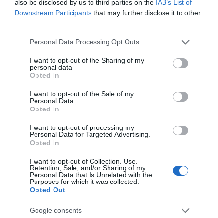
also be disclosed by us to third parties on the
IAB’s List of
Downstream Participants
that may further disclose it to other
third parties.
Please note that this website/app uses one or more Google
Personal Data Processing Opt Outs
services and may gather and store information including but
not limited to your visit or usage behaviour. You may click to
I want to opt-out of the Sharing of my
personal data.
grant or deny consent to Google and its third-party tags to
της Ζωής μας
Opted In
use your data for below specified purposes in below Google
Οι άνθρωποι, οι αυθεντικές ιστορίες,
consent section.
I want to opt-out of the Sale of my
το ελληνικό καλοκαίρι και ένας
Personal Data.
πολιτισμός που μας ενώνει κάθε μέρα.
Opted In
I want to opt-out of processing my
Personal Data for Targeted Advertising.
ΟΣΑ ΧΡΕΙΑΖΕΣΑΙ
Opted In
ΓΙΑ ΤΟ ΚΑΛΟΚΑΙΡΙ ΣΟΥ →
I want to opt-out of Collection, Use,
Retention, Sale, and/or Sharing of my
Personal Data that Is Unrelated with the
Purposes for which it was collected.
Opted Out
ΤΟ ΠΑΡΟΝ ΤΗΣ ΚΥΡΙΑΚΗΣ
Google consents