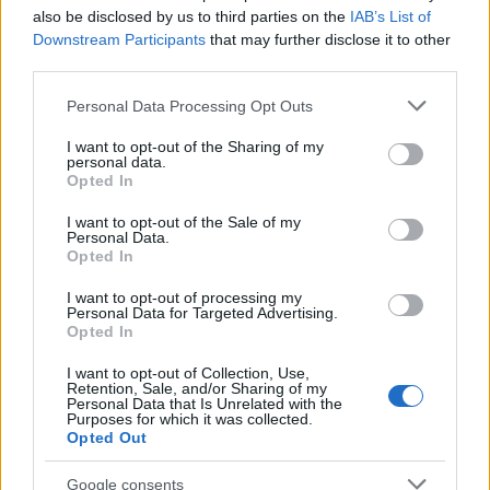
also be disclosed by us to third parties on the
IAB’s List of
Downstream Participants
that may further disclose it to other
third parties.
Please note that this website/app uses one or more Google
Personal Data Processing Opt Outs
services and may gather and store information including but
not limited to your visit or usage behaviour. You may click to
I want to opt-out of the Sharing of my
personal data.
grant or deny consent to Google and its third-party tags to
Opted In
της Ζωής μας
use your data for below specified purposes in below Google
consent section.
I want to opt-out of the Sale of my
Οι άνθρωποι, οι αυθεντικές ιστορίες,
Personal Data.
το ελληνικό καλοκαίρι και ένας
Opted In
πολιτισμός που μας ενώνει κάθε μέρα.
I want to opt-out of processing my
Personal Data for Targeted Advertising.
ΟΣΑ ΧΡΕΙΑΖΕΣΑΙ
Opted In
ΓΙΑ ΤΟ ΚΑΛΟΚΑΙΡΙ ΣΟΥ →
I want to opt-out of Collection, Use,
Retention, Sale, and/or Sharing of my
Personal Data that Is Unrelated with the
Purposes for which it was collected.
Opted Out
ΤΟ ΠΑΡΟΝ ΤΗΣ ΚΥΡΙΑΚΗΣ
Google consents