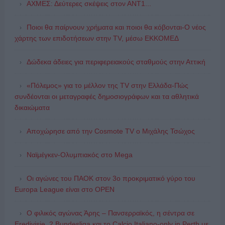
ΑΧΜΕΣ: Δεύτερες σκέψεις στον ΑΝΤ1...
Ποιοι θα παίρνουν χρήματα και ποιοι θα κόβονται-Ο νέος
χάρτης των επιδοτήσεων στην TV, μέσω ΕΚΚΟΜΕΔ
Δώδεκα άδειες για περιφερειακούς σταθμούς στην Αττική
«Πόλεμος» για το μέλλον της TV στην Ελλάδα-Πώς
συνδέονται οι μεταγραφές δημοσιογράφων και τα αθλητικά
δικαιώματα
Αποχώρησε από την Cosmote TV o Μιχάλης Τσώχος
Ναϊμέγκεν-Ολυμπιακός στο Mega
Οι αγώνες του ΠΑΟΚ στον 3ο προκριματικό γύρο του
Europa League είναι στο OPEN
Ο φιλικός αγώνας Άρης – Πανσερραϊκός, η σέντρα σε
Eredivisie, 2.Bundesliga και το Calcio Italiano-only in Perth με