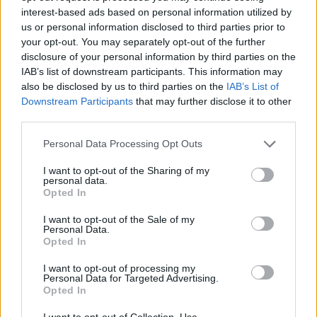
interest-based ads based on personal information utilized by
us or personal information disclosed to third parties prior to
your opt-out. You may separately opt-out of the further
disclosure of your personal information by third parties on the
IAB’s list of downstream participants. This information may
also be disclosed by us to third parties on the
IAB’s List of
Downstream Participants
that may further disclose it to other
third parties.
της Ζωής μας
Please note that this website/app uses one or more Google
Personal Data Processing Opt Outs
services and may gather and store information including but
Οι άνθρωποι, οι αυθεντικές ιστορίες,
το ελληνικό καλοκαίρι και ένας
not limited to your visit or usage behaviour. You may click to
I want to opt-out of the Sharing of my
personal data.
πολιτισμός που μας ενώνει κάθε μέρα.
grant or deny consent to Google and its third-party tags to
Opted In
use your data for below specified purposes in below Google
consent section.
I want to opt-out of the Sale of my
ΟΣΑ ΧΡΕΙΑΖΕΣΑΙ
Personal Data.
ΓΙΑ ΤΟ ΚΑΛΟΚΑΙΡΙ ΣΟΥ →
Opted In
I want to opt-out of processing my
Personal Data for Targeted Advertising.
Opted In
ΤΟ ΠΑΡΟΝ ΤΗΣ ΚΥΡΙΑΚΗΣ
I want to opt-out of Collection, Use,