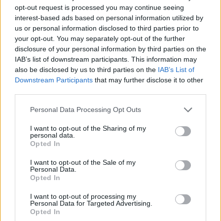
opt-out request is processed you may continue seeing
interest-based ads based on personal information utilized by
us or personal information disclosed to third parties prior to
your opt-out. You may separately opt-out of the further
disclosure of your personal information by third parties on the
IAB’s list of downstream participants. This information may
also be disclosed by us to third parties on the
IAB’s List of
Downstream Participants
that may further disclose it to other
της Ζωής μας
third parties.
Οι άνθρωποι, οι αυθεντικές ιστορίες,
Please note that this website/app uses one or more Google
Personal Data Processing Opt Outs
το ελληνικό καλοκαίρι και ένας
services and may gather and store information including but
πολιτισμός που μας ενώνει κάθε μέρα.
not limited to your visit or usage behaviour. You may click to
I want to opt-out of the Sharing of my
personal data.
grant or deny consent to Google and its third-party tags to
Opted In
use your data for below specified purposes in below Google
ΟΣΑ ΧΡΕΙΑΖΕΣΑΙ
consent section.
ΓΙΑ ΤΟ ΚΑΛΟΚΑΙΡΙ ΣΟΥ →
I want to opt-out of the Sale of my
Personal Data.
Opted In
I want to opt-out of processing my
Personal Data for Targeted Advertising.
Opted In
ΤΟ ΠΑΡΟΝ ΤΗΣ ΚΥΡΙΑΚΗΣ