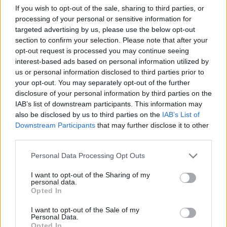
If you wish to opt-out of the sale, sharing to third parties, or
processing of your personal or sensitive information for
targeted advertising by us, please use the below opt-out
section to confirm your selection. Please note that after your
opt-out request is processed you may continue seeing
interest-based ads based on personal information utilized by
us or personal information disclosed to third parties prior to
your opt-out. You may separately opt-out of the further
της Ζωής μας
disclosure of your personal information by third parties on the
IAB’s list of downstream participants. This information may
Οι άνθρωποι, οι αυθεντικές ιστορίες,
also be disclosed by us to third parties on the
IAB’s List of
το ελληνικό καλοκαίρι και ένας
Downstream Participants
that may further disclose it to other
πολιτισμός που μας ενώνει κάθε μέρα.
third parties.
Please note that this website/app uses one or more Google
ΟΣΑ ΧΡΕΙΑΖΕΣΑΙ
Personal Data Processing Opt Outs
ΓΙΑ ΤΟ ΚΑΛΟΚΑΙΡΙ ΣΟΥ →
services and may gather and store information including but
not limited to your visit or usage behaviour. You may click to
I want to opt-out of the Sharing of my
personal data.
grant or deny consent to Google and its third-party tags to
Opted In
use your data for below specified purposes in below Google
consent section.
I want to opt-out of the Sale of my
Personal Data.
ΤΟ ΠΑΡΟΝ ΤΗΣ ΚΥΡΙΑΚΗΣ
Opted In