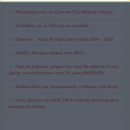
Αποχώρησε από την Cosmote TV o Μιχάλης Τσώχος
Συζητήσεις για τη λήξη της συνεργασίας
Παίρνουν… σειρά 26 σειρές για τη σεζόν 2026 – 2027
ΑΧΜΕΣ: Δεύτερες σκέψεις στον ΑΝΤ1...
Ποιοι θα παίρνουν χρήματα και ποιοι θα κόβονται-Ο νέος
χάρτης των επιδοτήσεων στην TV, μέσω ΕΚΚΟΜΕΔ
Δώδεκα άδειες για περιφερειακούς σταθμούς στην Αττική
«Στον εξώστη» του ΣΚΑΪ 100.3 ο Γιάννης Καντέλης και ο
Αντώνης Αντζολέτος