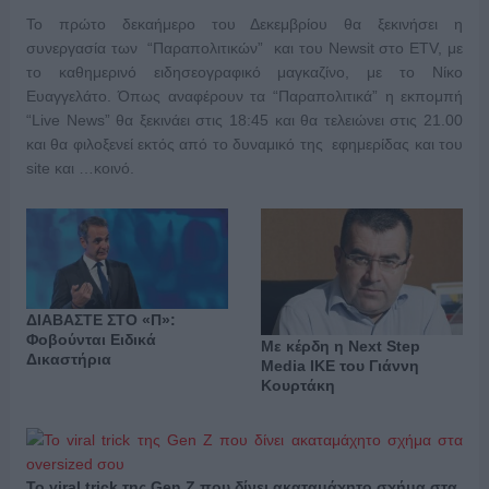
Το πρώτο δεκαήμερο του Δεκεμβρίου θα ξεκινήσει η
συνεργασία των “Παραπολιτικών” και του Newsit στο ETV, με
το καθημερινό ειδησεογραφικό μαγκαζίνο, με το Νίκο
Ευαγγελάτο. Όπως αναφέρουν τα “Παραπολιτικά” η εκπομπή
“Live News” θα ξεκινάει στις 18:45 και θα τελειώνει στις 21.00
και θα φιλοξενεί εκτός από το δυναμικό της εφημερίδας και του
site και …κοινό.
ΔΙΑΒΑΣΤΕ ΣΤΟ «Π»:
Φοβούνται Ειδικά
Με κέρδη η Next Step
Δικαστήρια
Media ΙΚΕ του Γιάννη
Κουρτάκη
Το viral trick της Gen Z που δίνει ακαταμάχητο σχήμα στα