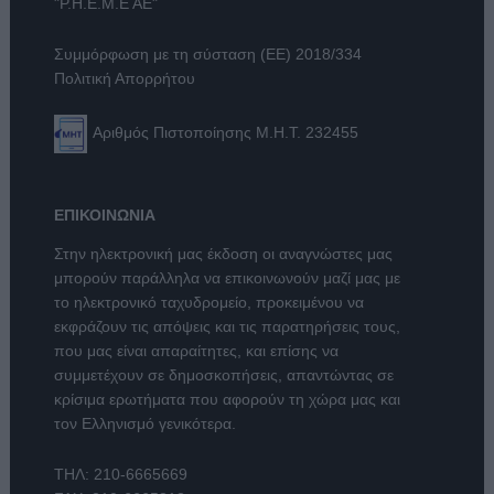
"Ρ.Η.Ε.Μ.Ε ΑΕ"
Συμμόρφωση με τη σύσταση (ΕΕ) 2018/334
Πολιτική Απορρήτου
Αριθμός Πιστοποίησης Μ.Η.Τ. 232455
ΕΠΙΚΟΙΝΩΝΙΑ
Στην ηλεκτρονική μας έκδοση οι αναγνώστες μας
μπορούν παράλληλα να επικοινωνούν μαζί μας με
το ηλεκτρονικό ταχυδρομείο, προκειμένου να
εκφράζουν τις απόψεις και τις παρατηρήσεις τους,
που μας είναι απαραίτητες, και επίσης να
συμμετέχουν σε δημοσκοπήσεις, απαντώντας σε
κρίσιμα ερωτήματα που αφορούν τη χώρα μας και
τον Ελληνισμό γενικότερα.
ΤΗΛ:
210-6665669