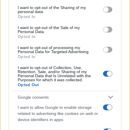
services and may gather and store information including but
not limited to your visit or usage behaviour. You may click to
I want to opt-out of the Sharing of my
personal data.
grant or deny consent to Google and its third-party tags to
της Ζωής μας
Opted In
use your data for below specified purposes in below Google
Οι άνθρωποι, οι αυθεντικές ιστορίες,
consent section.
I want to opt-out of the Sale of my
το ελληνικό καλοκαίρι και ένας
Personal Data.
πολιτισμός που μας ενώνει κάθε μέρα.
Opted In
I want to opt-out of processing my
Personal Data for Targeted Advertising.
ΟΣΑ ΧΡΕΙΑΖΕΣΑΙ
Opted In
ΓΙΑ ΤΟ ΚΑΛΟΚΑΙΡΙ ΣΟΥ →
I want to opt-out of Collection, Use,
Retention, Sale, and/or Sharing of my
Personal Data that Is Unrelated with the
Purposes for which it was collected.
Opted Out
ΤΟ ΠΑΡΟΝ ΤΗΣ ΚΥΡΙΑΚΗΣ
Google consents
I want to allow Google to enable storage
related to advertising like cookies on web or
device identifiers in apps.