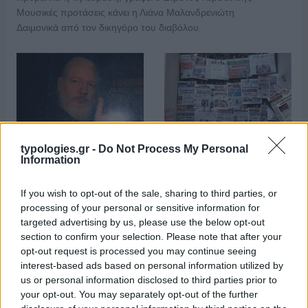
Μουσικές προτάσεις κάνει η Λιάνα Μαλανδρενιώτη
Δαιμονικά από τον δικηγόρο του διαβόλου.
Πανικός από την
typologies.gr -
Do Not Process My Personal
πρωτοφανή απόφαση
“Εποχή”: Συνέντευξη
Information
χρηματοδότησης
Τύπου αλληλεγγύης στον
εφημερίδων μίσους
Τζούλιαν Ασάνζ
If you wish to opt-out of the sale, sharing to third parties, or
processing of your personal or sensitive information for
targeted advertising by us, please use the below opt-out
section to confirm your selection. Please note that after your
Μουσικός νανουρίζει λιοντάρια παίζοντας το «November
opt-out request is processed you may continue seeing
rain» (βίντεο)
interest-based ads based on personal information utilized by
us or personal information disclosed to third parties prior to
your opt-out. You may separately opt-out of the further