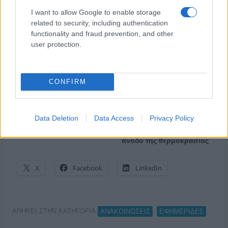
I want to allow Google to enable storage
ΤΣΟΥΝΑΜΙ ψηφιακής οργής… συμπαρασύρει την
related to security, including authentication
κυβέρνηση
functionality and fraud prevention, and other
user protection.
Ξορκίζουν τις διπλές
εκλογές στο Μαξίμου
CONFIRM
Ο καιρός των επομένων
ημερών: Κανονικός
Data Deletion
Data Access
Privacy Policy
Αύγουστος με δυνατούς
βοριάδες και σταδιακή
άνοδο της θερμοκρασίας
X
Facebook
LinkedIn
ΑΝΗΚΕΙ ΣΤΗΝ ΚΑΤΗΓΟΡΙΑ:
,
ΑΝΑΚΟΙΝΩΣΕΙΣ
ΕΦΗΜΕΡΙΔΕΣ