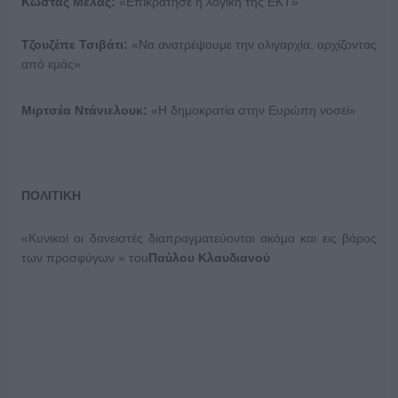
Κώστας Μελάς:
«Επικράτησε η λογική της ΕΚΤ»
Τζουζέπε Τσιβάτι:
«Να ανατρέψουμε την ολιγαρχία, αρχίζοντας
από εμάς»
Μιρτσέα Ντάνιελουκ:
«Η δημοκρατία στην Ευρώπη νοσεί»
ΠΟΛΙΤΙΚΗ
«Κυνικοί οι δανειστές διαπραγματεύονται ακόμα και εις βάρος
των προσφύγων » του
Παύλου Κλαυδιανού