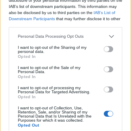
disclosure of your personal information by third parties on the
IAB’s list of downstream participants. This information may
also be disclosed by us to third parties on the
IAB’s List of
Χωνάκι ή κυπελλάκι; Σε
Αυτός είναι ο λόγος που οι
Downstream Participants
that may further disclose it to other
αυτά τα 5 παγωτατζίδικα
beauty lovers
third parties.
της Αθήνας η απάντηση
αντικαθιστούν το μαύρο
είναι…και τα δύο!
μολύβι με καφέ το
Please note that this website/app uses one or more Google
Personal Data Processing Opt Outs
καλοκαίρι
services and may gather and store information including but
not limited to your visit or usage behaviour. You may click to
I want to opt-out of the Sharing of my
personal data.
grant or deny consent to Google and its third-party tags to
Opted In
use your data for below specified purposes in below Google
Αυτά είναι τα 4 prints στα μαγιό που θα βλέπεις σε κάθε
consent section.
I want to opt-out of the Sale of my
παραλία φέτος!
Personal Data.
Opted In
I want to opt-out of processing my
Personal Data for Targeted Advertising.
Opted In
I want to opt-out of Collection, Use,
Πεινάς και εσύ μετά το
Πώς να ξεφλουδίζεις
Retention, Sale, and/or Sharing of my
ξενύχτι; 5 καντίνες στην
εύκολα το σκόρδο – Το
Personal Data that Is Unrelated with the
Purposes for which it was collected.
Αθήνα που σώζουν τις
kitchen trick που κάθε
Opted Out
βραδινές σου λιγούρες
foodie πρέπει να ξέρει