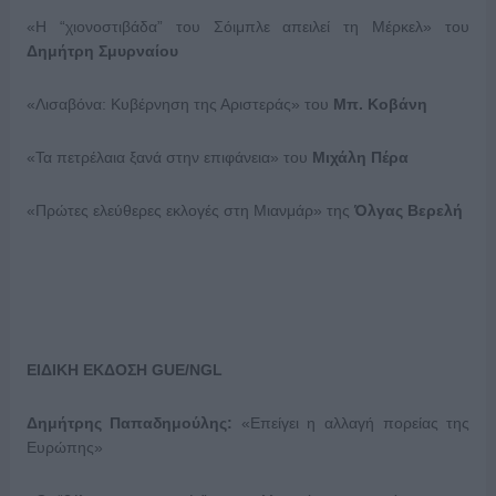
«Η “χιονοστιβάδα” του Σόιμπλε απειλεί τη Μέρκελ» του
Δημήτρη Σμυρναίου
«Λισαβόνα: Κυβέρνηση της Αριστεράς» του
Μπ. Κοβάνη
«Τα πετρέλαια ξανά στην επιφάνεια» του
Μιχάλη Πέρα
«Πρώτες ελεύθερες εκλογές στη Μιανμάρ» της
Όλγας Βερελή
ΕΙΔΙΚΗ ΕΚΔΟΣΗ
GUE/NGL
Δημήτρης Παπαδημούλης:
«Επείγει η αλλαγή πορείας της
Ευρώπης»