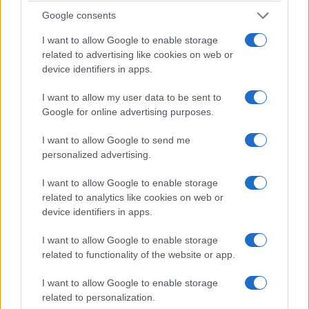
Google consents
I want to allow Google to enable storage
Οι «Τυπολογίες» περνούν στην εικόνα, έχοντας ως πρώτο
related to advertising like cookies on web or
καλεσμένο στο νέο vidcast τον Παύλο Μαρινάκη
device identifiers in apps.
I want to allow my user data to be sent to
Google for online advertising purposes.
I want to allow Google to send me
personalized advertising.
«Τυπολογίες» στο
YouTube: Ο Δήμος
I want to allow Google to enable storage
Βερύκιος ανοίγει τα χαρτιά
Τηλεοπτικά
του – Vidcast
related to analytics like cookies on web or
«Μαγειρέματα», Ψηφιακοί
device identifiers in apps.
Πόλεμοι και ένα…
Τσουνάμι Αλλαγών: Η
Εβδομάδα που Ανακάτεψε
I want to allow Google to enable storage
την Τράπουλα των
related to functionality of the website or app.
Ελληνικών Media
I want to allow Google to enable storage
related to personalization.