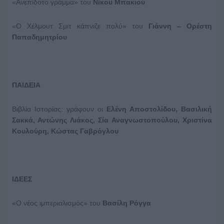
«Ανεπίδοτο γράμμα» του
Νίκου Μπακιού
«Ο Χέλμουτ Σμιτ κάπνιζε πολύ» του
Γιάννη – Ορέστη
Παπαδημητρίου
ΠΑΙΔΕΙΑ
Βιβλία Ιστορίας: γράφουν οι
Ελένη Αποστολίδου, Βασιλική
Σακκά, Αντώνης Λιάκος, Σία Αναγνωστοπούλου, Χριστίνα
Κουλούρη, Κώστας Γαβρόγλου
ΙΔΕΕΣ
«Ο νέος ιμπεριαλισμός» του
Βασίλη Ρόγγα