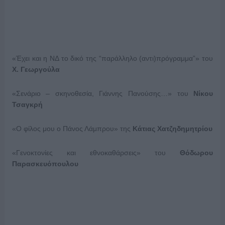
«Έχει και η ΝΔ το δικό της “παράλληλο (αντι)πρόγραμμα”» του
Χ. Γεωργούλα
«Σενάριο – σκηνοθεσία, Γιάννης Πανούσης…» του
Νίκου
Τσαγκρή
«Ο φίλος μου ο Πάνος Λάμπρου» της
Κάτιας Χατζηδημητρίου
«Γενοκτονίες και εθνοκαθάρσεις» του
Θόδωρου
Παρασκευόπουλου