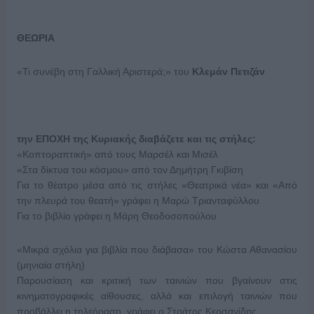
ΘΕΩΡΙΑ
«Τι συνέβη στη Γαλλική Αριστερά;» του
Κλεμάν Πετιζάν
την
ΕΠΟΧΗ της Κυριακής διαβάζετε και τις στήλες:
«Κοπτοραπτική» από τους Μαρσέλ και Μισέλ
«Στα δίκτυα του κόσμου» από τον Δημήτρη Γκιβίση
Για το θέατρο μέσα από τις στήλες «Θεατρικά νέα» και «Από
την πλευρά του θεατή» γράφει η Μαρώ Τριανταφύλλου
Για το βιβλίο γράφει η Μάρη Θεοδοσοπούλου
«Μικρά σχόλια για βιβλία που διάβασα» του Κώστα Αθανασίου
(μηνιαία στήλη)
Παρουσίαση και κριτική των ταινιών που βγαίνουν στις
κινηματογραφικές αίθουσες, αλλά και επιλογή ταινιών που
προβάλλει η τηλεόραση, γράφει ο Στράτος Κερσανίδης