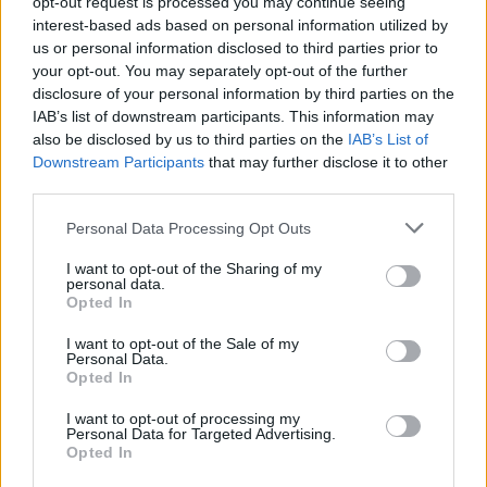
opt-out request is processed you may continue seeing
interest-based ads based on personal information utilized by
us or personal information disclosed to third parties prior to
your opt-out. You may separately opt-out of the further
της Ζωής μας
disclosure of your personal information by third parties on the
Οι άνθρωποι, οι αυθεντικές ιστορίες,
IAB’s list of downstream participants. This information may
το ελληνικό καλοκαίρι και ένας
also be disclosed by us to third parties on the
IAB’s List of
πολιτισμός που μας ενώνει κάθε μέρα.
Downstream Participants
that may further disclose it to other
third parties.
ΟΣΑ ΧΡΕΙΑΖΕΣΑΙ
Please note that this website/app uses one or more Google
Personal Data Processing Opt Outs
ΓΙΑ ΤΟ ΚΑΛΟΚΑΙΡΙ ΣΟΥ →
services and may gather and store information including but
not limited to your visit or usage behaviour. You may click to
I want to opt-out of the Sharing of my
personal data.
grant or deny consent to Google and its third-party tags to
Opted In
use your data for below specified purposes in below Google
consent section.
I want to opt-out of the Sale of my
ΤΟ ΠΑΡΟΝ ΤΗΣ ΚΥΡΙΑΚΗΣ
Personal Data.
Opted In
I want to opt-out of processing my
Personal Data for Targeted Advertising.
Opted In