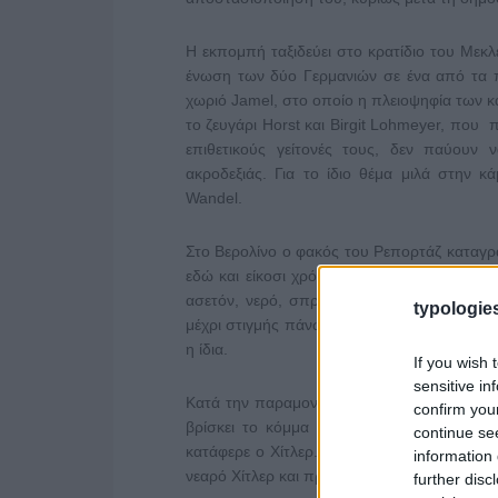
Η εκπομπή ταξιδεύει στο κρατίδιο του Μεκλ
ένωση των δύο Γερμανιών σε ένα από τα π
χωριό Jamel, στο οποίο η πλειοψηφία των κα
το ζευγάρι Horst και Birgit Lohmeyer, που 
επιθετικούς γείτονές τους, δεν παύουν 
ακροδεξιάς. Για το ίδιο θέμα μιλά στην 
Wandel.
Στο Βερολίνο ο φακός του Ρεπορτάζ καταγ
εδώ και είκοσι χρόνια καθαρίζει του δρόμο
ασετόν, νερό, σπρέι, μια σπάτουλα και μι
typologies
μέχρι στιγμής πάνω από 80.000 νεοναζί σύμ
η ίδια.
If you wish 
sensitive in
Κατά την παραμονή του στη Γερμανία το «
confirm you
βρίσκει το κόμμα που ετοιμάζεται να κατα
continue se
κατάφερε ο Χίτλερ. Ο πρόεδρος του κόμμα
information 
νεαρό Χίτλερ και προειδοποιεί τους συμπολί
further disc