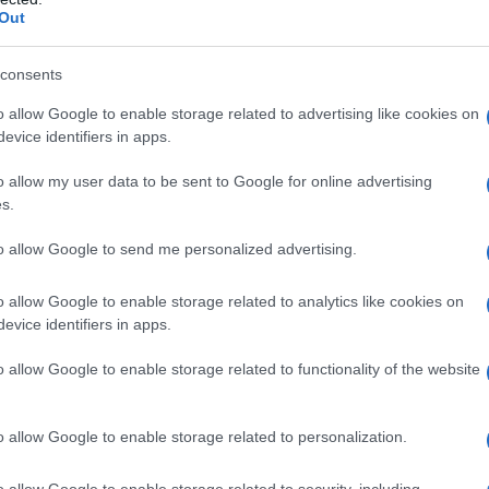
Out
 συνάντηση με τον Ισπανό δημοσιογράφο Antonio Salas, ο
σπανική νεοναζί οργάνωση, καταγράφοντας με κρυφή κάμερα
 μαύρους, μετανάστες και μειονότητες της ισπανικής
consents
υνθήκες υψίστης ασφαλείας και περιγράφει την εμπειρία
o allow Google to enable storage related to advertising like cookies on
ίο «Ημερολόγιο ενός σκιν».
evice identifiers in apps.
α συγκλονίζει τη διεθνή κοινή γνώμη: Ο Νορβηγός Άντερς
o allow my user data to be sent to Google for online advertising
 του Όσλο στη διάρκεια συνάντησης της νεολαίας του
s.
77 άτομα. Λίγο νωρίτερα, ισχυρή έκρηξη βόμβας που είχε
 του Όσλο προκάλεσε το θάνατο σε εφτά άτομα. Ένα χρόνο
to allow Google to send me personalized advertising.
Μπρέιβικ παρουσιάζεται στο δικαστήριο αμετανόητος και
 το έγκλημα: πολυπολιτισμικότητα τέλος, θάνατος στους
o allow Google to enable storage related to analytics like cookies on
ται.
evice identifiers in apps.
o allow Google to enable storage related to functionality of the website
o allow Google to enable storage related to personalization.
o allow Google to enable storage related to security, including