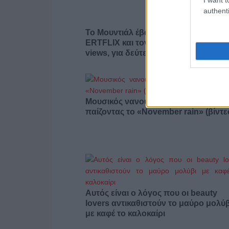
authenti
Το Μουντιάλ έβαλε γκολ στις θεάσεις
ERTFLIX και τον Ιούλιο με 22.551.894
views, για δεύτερο συνεχόμενο μήνα
Μουσικός νανουρίζει λιοντάρια
παίζοντας το «November rain» (βίντε
Αυτός είναι ο λόγος που οι beauty
lovers αντικαθιστούν το μαύρο μολύβ
με καφέ το καλοκαίρι