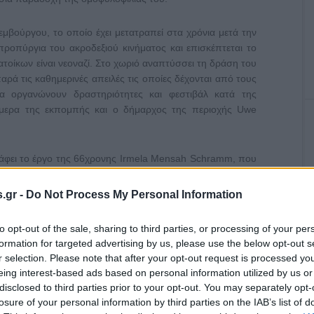
εμβούργου, το οποίο έχει μετατραπεί στα χρόνια μετά την
ροπύργια του ακροδεξιού κινήματος και επισκέπτεται το
τοίκων είναι νεοναζί. Στο χωριό αναπτύσσει τη δράση του
παρά τις καθημερινές απειλές τις οποίες δέχονται από τους
να οργανώνουν δραστηριότητες και φεστιβάλ κατά της
κάμερα της εκπομπής και ο δήμαρχος της περιοχής Uwe
ράφει το έργο της 66χρονης Irmela Mensah Schramm, που
υς της πόλης από τα ίχνη των νεοναζί. Με μόνα της όπλα
α φωτογραφική μηχανή, η «σουπερ γιαγιά» έχει αφαιρέσει
.gr -
Do Not Process My Personal Information
βολα. «Η βρωμιά των ναζί πρέπει να φύγει» όπως λέει και
to opt-out of the sale, sharing to third parties, or processing of your per
formation for targeted advertising by us, please use the below opt-out s
Ρεπορτάζ χωρίς Σύνορα» κάνει μια σημαντική ανακάλυψη:
r selection. Please note that after your opt-out request is processed y
λάβει την εξουσία με τον ίδιο «σκοτεινό» τρόπο που το
eing interest-based ads based on personal information utilized by us or
τος, Martin Sonneborn, παραδέχεται ως πρότυπό του τον
disclosed to third parties prior to your opt-out. You may separately opt-
τες τους για την κατάλυση της δημοκρατίας.
losure of your personal information by third parties on the IAB’s list of