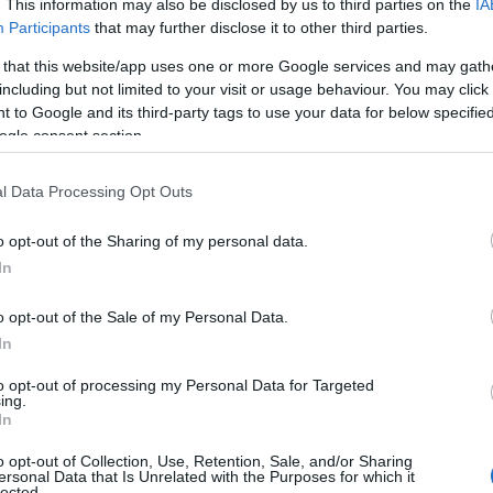
. This information may also be disclosed by us to third parties on the
IA
Participants
that may further disclose it to other third parties.
 that this website/app uses one or more Google services and may gath
including but not limited to your visit or usage behaviour. You may click 
 to Google and its third-party tags to use your data for below specifi
ogle consent section.
l Data Processing Opt Outs
o opt-out of the Sharing of my personal data.
In
o opt-out of the Sale of my Personal Data.
In
ι των νεοναζί αναλύει ο γερμανός δημοσιογράφος Burkhard
ner, ιδρυτής της πρωτοβουλίας Exit Deutschland, μιας
to opt-out of processing my Personal Data for Targeted
δων να απαγκιστρωθούν από αυτές. Η Exit εξόργισε τους
ing.
οίρασε μπλουζάκια με εθνικοσοσιαλιστικό σλόγκαν σε
In
«ύφος» έδιναν το μήνυμα «αυτό που μπορεί το μπλουζάκι
o opt-out of Collection, Use, Retention, Sale, and/or Sharing
δή από τον νεοναζισμό.
ersonal Data that Is Unrelated with the Purposes for which it
lected.