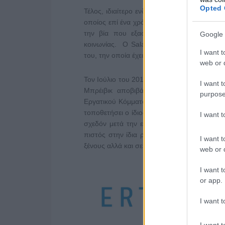
Opted 
Τέλος, ιδιαίτερο ενδιαφέρον παρουσιάζει η
οποίος επί ένα χρόνο είχε διεισδύσει σε ι
την βία που εξασκούσαν τα μέλη της σε
Google 
κοινωνίας. O Salas ζεί στη Μαδρίτη υπό σ
I want t
του, την οποία έχει αποτυπώσει και στο βιβλ
web or d
Τον Ιούλιο του 2011 ένα πρωτοφανές έγκλημ
I want t
Μπρέιβικ αποβιβάζεται στο νησί Ουτόγια
purpose
Εργατικού Κόμματος και εκτελεί εν ψυχρώ 
τοποθετήσει ο ίδιος σε κυβερνητικά κτίρια
I want 
σχεδόν μετά την εγκληματική του πράξη ο 
πιστός στην ίδια ρητορική που πυροδότησε
I want t
ξένους αλλά και σε εκείνους που τους ανέχον
web or d
I want t
or app.
I want t
I want t