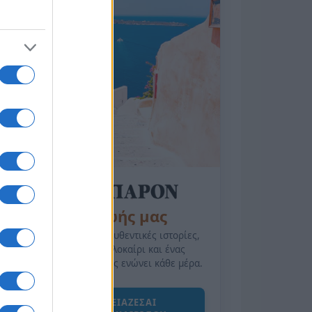
της Ζωής μας
Οι άνθρωποι, οι αυθεντικές ιστορίες,
το ελληνικό καλοκαίρι και ένας
πολιτισμός που μας ενώνει κάθε μέρα.
ΟΣΑ ΧΡΕΙΑΖΕΣΑΙ