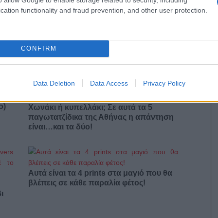
cation functionality and fraud prevention, and other user protection.
 του
Ρεκόρ τηλεθέασης σε Eurovision και
Mundial το 2026
CONFIRM
Data Deletion
Data Access
Privacy Policy
ο)
Χωνάκι ή κυπελλάκι; Σε αυτά τα 5
παγωτατζίδικα της Αθήνας η απάντηση
είναι…και τα δύο!
Αυτά είναι τα 4 prints στα μαγιό που θα
βλέπεις σε κάθε παραλία φέτος!
ι