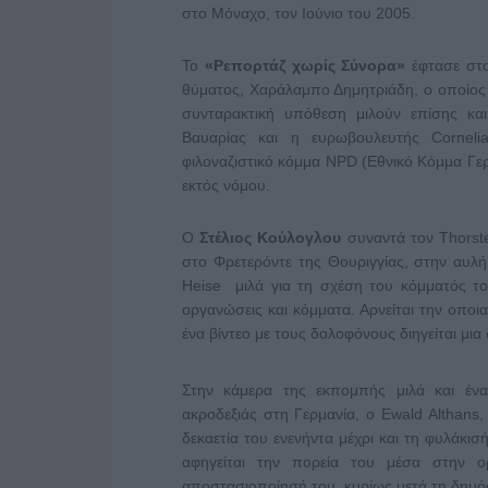
στο Μόναχο, τον Ιούνιο του 2005.
Το
«Ρεπορτάζ χωρίς Σύνορα»
έφτασε στο
θύματος, Χαράλαμπο Δημητριάδη, ο οποίος ή
συνταρακτική υπόθεση μιλούν επίσης κ
Βαυαρίας και η ευρωβουλευτής Corneli
φιλοναζιστικό κόμμα NPD (Εθνικό Κόμμα Γερ
εκτός νόμου.
Ο
Στέλιος Κούλογλου
συναντά τον Τhorste
στο Φρετερόντε της Θουριγγίας, στην αυλ
Heise μιλά για τη σχέση του κόμματός του
οργανώσεις και κόμματα. Αρνείται την οποι
ένα βίντεο με τους δολοφόνους διηγείται μια 
Στην κάμερα της εκπομπής μιλά και έν
ακροδεξιάς στη Γερμανία, ο Ewald Althans,
δεκαετία του ενενήντα μέχρι και τη φυλάκι
αφηγείται την πορεία του μέσα στην 
αποστασιοποίησή του, κυρίως μετά τη δημό