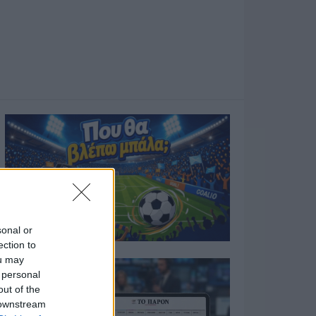
sonal or
ection to
ou may
 personal
out of the
 downstream