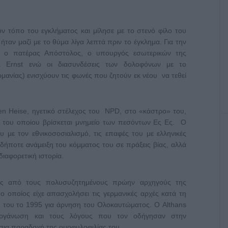
ν τόπο του εγκλήματος και μίλησε με το στενό φίλο του
ταν μαζί με το θύμα λίγα λεπτά πριν το έγκλημα. Για την
αι ο πατέρας Απόστολος, ο υπουργός εσωτερικών της
a Ernst ενώ οι διασυνδέσεις των δολοφόνων με το
μανίας) ενισχύουν τις φωνές που ζητούν εκ νέου να τεθεί
n Heise, ηγετικό στέλεχος του NPD, στο «κάστρο» του,
ή του οποίου βρίσκεται μνημείο των πεσόντων Ες Ες. Ο
 με τον εθνικοσοσιαλισμό, τις επαφές του με ελληνικές
αδήποτε ανάμειξη του κόμματος του σε πράξεις βίας, αλλά
διαφορετική ιστορία.
ας από τους πολυσυζητημένους πρώην αρχηγούς της
 ο οποίος είχε απασχολήσει τις γερμανικές αρχές κατά τη
σή του το 1995 για άρνηση του Ολοκαυτώματος. Ο Althans
οργάνωση και τους λόγους που τον οδήγησαν στην
σια παραδοχή της ομοφυλοφιλίας του.