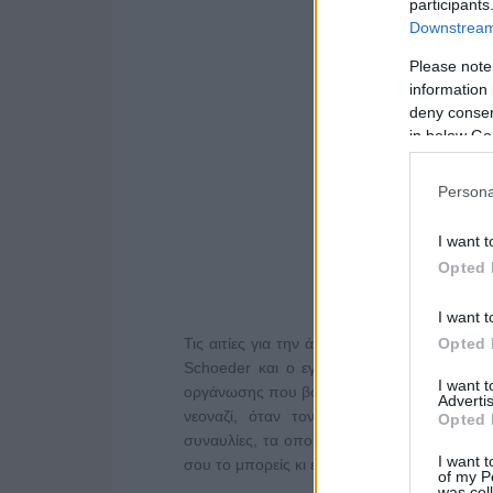
participants
Downstream 
Please note
information 
deny consent
in below Go
Persona
I want t
Opted 
I want t
Opted 
Τις αιτίες για την άνοδο της ακροδεξιάς κα
Schoeder και ο εγκληματολόγος Bernd Wag
I want 
οργάνωσης που βοηθά μέλη ακροδεξιών ομά
Advertis
νεοναζί, όταν τον Αύγουστο του 2011 μ
Opted 
συναυλίες, τα οποία στο πλύσιμο άλλαζαν 
I want t
σου το μπορείς κι εσύ», να ξεπλυθούν δηλα
of my P
was col