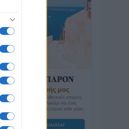
της Ζωής μας
Οι άνθρωποι, οι αυθεντικές ιστορίες,
το ελληνικό καλοκαίρι και ένας
πολιτισμός που μας ενώνει κάθε μέρα.
ΟΣΑ ΧΡΕΙΑΖΕΣΑΙ