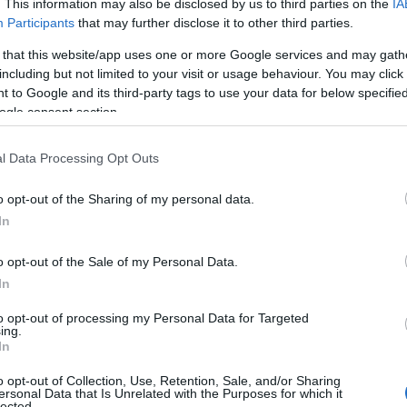
. This information may also be disclosed by us to third parties on the
IA
Participants
that may further disclose it to other third parties.
 that this website/app uses one or more Google services and may gath
including but not limited to your visit or usage behaviour. You may click 
 to Google and its third-party tags to use your data for below specifi
Πώς να ξεφλουδίζεις εύκολα το σκόρδο
ogle consent section.
– Το kitchen trick που κάθε foodie
πρέπει να ξέρει
l Data Processing Opt Outs
o opt-out of the Sharing of my personal data.
In
α,
Τηλεοπτικά «Μαγειρέματα», Ψηφιακοί
o opt-out of the Sale of my Personal Data.
έο
Πόλεμοι και ένα… Τσουνάμι Αλλαγών: Η
Εβδομάδα που Ανακάτεψε την
In
Τράπουλα των Ελληνικών Media
to opt-out of processing my Personal Data for Targeted
ing.
In
o opt-out of Collection, Use, Retention, Sale, and/or Sharing
ς
ΤΣΟΥΝΑΜΙ ψηφιακής οργής…
ersonal Data that Is Unrelated with the Purposes for which it
cast
συμπαρασύρει την κυβέρνηση
lected.