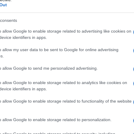
Out
consents
o allow Google to enable storage related to advertising like cookies on
Ο καιρός των επομένων ημερών:
evice identifiers in apps.
Κανονικός Αύγουστος με δυνατούς
βοριάδες και σταδιακή άνοδο της
o allow my user data to be sent to Google for online advertising
θερμοκρασίας
s.
to allow Google to send me personalized advertising.
o allow Google to enable storage related to analytics like cookies on
evice identifiers in apps.
,
ΝΩΣΕΙΣ
ΤΗΛΕΟΡΑΣΗ
o allow Google to enable storage related to functionality of the website
o allow Google to enable storage related to personalization.
o allow Google to enable storage related to security, including