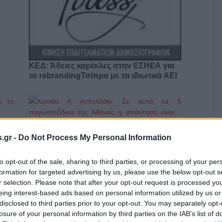
ΚΕΔ: Άδειες καρέκλες στην ΕΣΗΕΑ για
το rebrandingΤσίπρα με τα ιδιωτικά ΑΕΙ
ο)
Χωνάκι ή κυπελλάκι; Σε αυτά τα 5
.gr -
Do Not Process My Personal Information
παγωτατζίδικα της Αθήνας η απάντηση
είναι…και τα δύο!
to opt-out of the sale, sharing to third parties, or processing of your per
formation for targeted advertising by us, please use the below opt-out s
r selection. Please note that after your opt-out request is processed y
eing interest-based ads based on personal information utilized by us or
Αυτά είναι τα 4 prints στα μαγιό που θα
disclosed to third parties prior to your opt-out. You may separately opt-
βλέπεις σε κάθε παραλία φέτος!
losure of your personal information by third parties on the IAB’s list of
ι