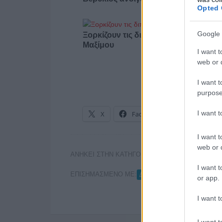
Opted 
Google 
Ξορκίζουν τις διπλές εκλογές στο
Μαξίμου
I want t
web or d
I want t
purpose
I want 
X
Facebook
LinkedIn
I want t
web or d
ΑΝΗΚΕΙ ΣΤΗΝ ΚΑΤΗΓΟΡΙΑ:
,
INTERNET
ΑΝΑΚΟΙ
I want t
ΕΠΙΣΗΜΑΣΜΕΝΟ ΜΕ:
,
ΔΟΛΟΦΟΝΙΑ
ΕΣΗΕΑ
or app.
I want t
I want t