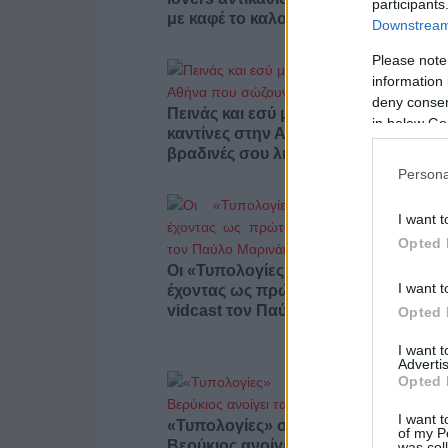
participants
με καφέ το καλοκαίρι
Downstream 
Please note
information 
deny consent
Πεινάς και εσύ μετά το ξενύχτι; 5
in below Go
καντίνες στην Αθήνα που σώζουν τις
βραδινές σου λιγούρες
Persona
I want t
Opted 
Οι «Τυπολογίες» περνούν στην εικόν
I want t
έχοντας ως πρώτο καλεσμένο στο ν
vidcast τον Παύλο Μαρινάκη
Opted 
I want 
Advertis
Opted 
I want t
«Τυπολογίες» στο YouTube: Ο Δήμο
of my P
Βερύκιος ανοίγει τα χαρτιά του – Vid
was col