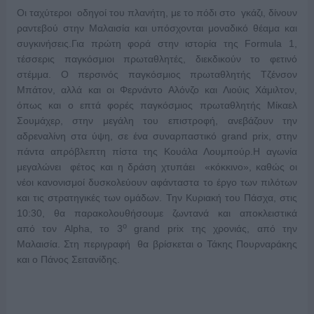
Οι ταχύτεροι οδηγοί του πλανήτη, με το πόδι στο γκάζι, δίνουν
ραντεβού στην Μαλαισία και υπόσχονται μοναδικό θέαμα και
συγκινήσεις.Για πρώτη φορά στην ιστορία της Formula 1,
τέσσερις παγκόσμιοι πρωταθλητές, διεκδικούν το φετινό
στέμμα. O περσινός παγκόσμιος πρωταθλητής Τζένσον
Μπάτον, αλλά και οι Φερνάντο Αλόνζο και Λιούις Χάμιλτον,
όπως και ο επτά φορές παγκόσμιος πρωταθλητής Μίκαελ
Σουμάχερ, στην μεγάλη του επιστροφή, ανεβάζουν την
αδρεναλίνη στα ύψη, σε ένα συναρπαστικό grand prix, στην
πάντα απρόβλεπτη πίστα της Κουάλα Λουμπούρ.Η αγωνία
μεγαλώνει φέτος και η δράση χτυπάει «κόκκινο», καθώς οι
νέοι κανονισμοί δυσκολεύουν αφάνταστα το έργο των πιλότων
και τις στρατηγικές των ομάδων. Την Κυριακή του Πάσχα, στις
10:30, θα παρακολουθήσουμε ζωντανά και αποκλειστικά
ο
από τον Alpha, το 3
grand prix της χρονιάς, από την
Μαλαισία. Στη περιγραφή θα βρίσκεται ο Τάκης Πουρναράκης
και ο Πάνος Σειτανίδης.