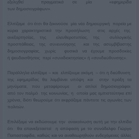
εξελιχθεί πραγματικά σε μία «εφημερίδα
των δημοσιογράφων».
Ελπίζαμε ότι έτσι θα ξεκινούσε μία νέα δημιουργική πορεία με
κύρια χαρακτηριστικά την προσήλωση στις αρχές της
ανεξαρτησίας, της ελευθεροτυπίας, της συλλογικής
προσπάθειας, της συνεννόησης και της ασυμβίβαστης
δημοσιογραφίας, χωρίς φυσικά να έχουμε προσδοκίες
ή ψευδαισθήσεις περί «συνιδιοκτησίας» ή «συνδιεύθυνσης».
Παράλληλα ελπίζαμε – και ελπίζουμε ακόμη – ότι η διεύθυνση
της εφημερίδας θα λαμβάνει υπόψη και στην πράξη τα
μηνύματα, που μεταφέρουμε οι απλοί δημοσιογράφοι
από τον παλμό της κοινωνίας, η οποία μας εμπιστεύτηκε επί
χρόνια, διότι θεωρούμε ότι εκφράζαμε πάντοτε τις αγωνίες των
πολιτών.
Επιλέξαμε να εκδώσουμε την ανακοίνωση αυτή με την ελπίδα
ότι θα επανεξεταστεί η απόφαση με το συνάδελφο Γιώργο
Παπασταφίδα, καθώς και να αναθεωρηθούν ενδεχόμενες άλλες