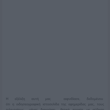
Η εξέλιξη αυτή μας αιφνιδίασε, δεδομένου
ότι η ειδησεογραφική ιστοσελίδα της εφημερίδας μας, τους
τελευταίους μήνες διαγράφει θετική πορεία, με αύξηση