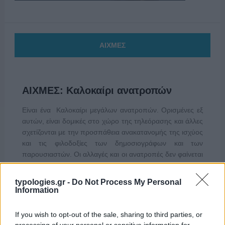
ΑΙΧΜΕΣ
ΑΙΧΜΕΣ: Καλοκαίρι ανατροπών
Είναι ένα Καλοκαίρι μεγάλων ανατροπών. Ορισμένες εξ
αυτών, είναι δομικές στο χώρο της τηλεόρασης και άλλες
σχετίζονται με την προσπάθεια ανακατανομής της ισχύος
και τις φιλοδοξίες των δημοσιογράφων και των
παρουσιαστών. Οι αλλαγές και οι ανατροπές δεν φαίνεται
να έχουν τελειώσει. Αντιθέτως θα συνεχιστούν και θα
προκαλέσουν και νέες εκπλήξεις. Διακοπές: Πώς να
typologies.gr -
Do Not Process My Personal
αποφύγετε τραγικά […]
Information
If you wish to opt-out of the sale, sharing to third parties, or
processing of your personal or sensitive information for