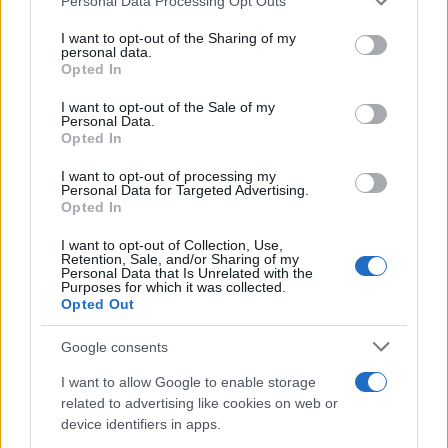
Personal Data Processing Opt Outs
services and may gather and store information including but
not limited to your visit or usage behaviour. You may click to
I want to opt-out of the Sharing of my
personal data.
grant or deny consent to Google and its third-party tags to
Opted In
use your data for below specified purposes in below Google
consent section.
I want to opt-out of the Sale of my
Personal Data.
Opted In
I want to opt-out of processing my
της Ζωής μας
Personal Data for Targeted Advertising.
Opted In
Οι άνθρωποι, οι αυθεντικές ιστορίες,
το ελληνικό καλοκαίρι και ένας
I want to opt-out of Collection, Use,
πολιτισμός που μας ενώνει κάθε μέρα.
Retention, Sale, and/or Sharing of my
Personal Data that Is Unrelated with the
Purposes for which it was collected.
Opted Out
ΟΣΑ ΧΡΕΙΑΖΕΣΑΙ
ΓΙΑ ΤΟ ΚΑΛΟΚΑΙΡΙ ΣΟΥ →
Google consents
I want to allow Google to enable storage
related to advertising like cookies on web or
device identifiers in apps.
ΤΟ ΠΑΡΟΝ ΤΗΣ ΚΥΡΙΑΚΗΣ