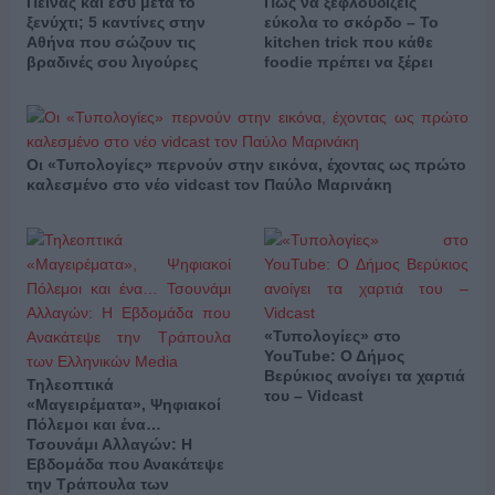
Πεινάς και εσύ μετά το
Πώς να ξεφλουδίζεις
ξενύχτι; 5 καντίνες στην
εύκολα το σκόρδο – Το
Αθήνα που σώζουν τις
kitchen trick που κάθε
βραδινές σου λιγούρες
foodie πρέπει να ξέρει
Οι «Τυπολογίες» περνούν στην εικόνα, έχοντας ως πρώτο
καλεσμένο στο νέο vidcast τον Παύλο Μαρινάκη
«Τυπολογίες» στο
YouTube: Ο Δήμος
Βερύκιος ανοίγει τα χαρτιά
Τηλεοπτικά
του – Vidcast
«Μαγειρέματα», Ψηφιακοί
Πόλεμοι και ένα…
Τσουνάμι Αλλαγών: Η
Εβδομάδα που Ανακάτεψε
την Τράπουλα των