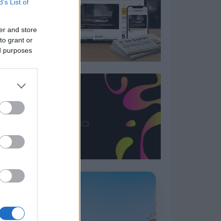
B’s List of
er and store
to grant or
ed purposes
Η ΣΤΗΛΗ ΜΑΣ