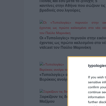
Πεινάς και εσύ μετά το ξενύχτι; 5
καντίνες στην Αθήνα που σώζουν τις
βραδινές σου λιγούρες
Οι «Τυπολογίες» περνούν στην εικόν
έχοντας ως πρώτο καλεσμένο στο ν
vidcast τον Παύλο Μαρινάκη
typologies
«Τυπολογίες» στο YouTube: Ο Δήμο
If you wish 
Βερύκιος ανοίγει τα χαρτιά του – Vid
sensitive in
confirm you
continue se
Ξορκίζουν τις διπλές εκλογές στο
information 
Μαξίμου
further disc