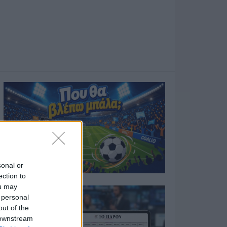
sonal or
ection to
ou may
 personal
out of the
 downstream