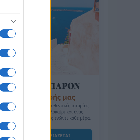
της Ζωής μας
Οι άνθρωποι, οι αυθεντικές ιστορίες,
το ελληνικό καλοκαίρι και ένας
πολιτισμός που μας ενώνει κάθε μέρα.
ΟΣΑ ΧΡΕΙΑΖΕΣΑΙ