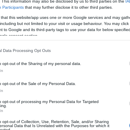
. This information may also be disclosed by us to third parties on the
IA
Ο καιρός των επομένων ημερών:
Κανονικός Αύγουστος με δυνατούς
Participants
that may further disclose it to other third parties.
βοριάδες και σταδιακή άνοδο της
 that this website/app uses one or more Google services and may gath
θερμοκρασίας
including but not limited to your visit or usage behaviour. You may click 
 to Google and its third-party tags to use your data for below specifi
ogle consent section.
l Data Processing Opt Outs
o opt-out of the Sharing of my personal data.
In
o opt-out of the Sale of my Personal Data.
In
to opt-out of processing my Personal Data for Targeted
ing.
In
o opt-out of Collection, Use, Retention, Sale, and/or Sharing
ersonal Data that Is Unrelated with the Purposes for which it
lected.