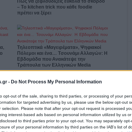
Πώς να ξεφλουδίζεις εύκολα το σκόρδο
– Το kitchen trick που κάθε foodie
πρέπει να ξέρει
α,
Τηλεοπτικά «Μαγειρέματα», Ψηφιακοί
έο
Πόλεμοι και ένα… Τσουνάμι Αλλαγών: Η
Εβδομάδα που Ανακάτεψε την
Τράπουλα των Ελληνικών Media
.gr -
Do Not Process My Personal Information
ς
ΤΣΟΥΝΑΜΙ ψηφιακής οργής…
to opt-out of the sale, sharing to third parties, or processing of your per
cast
συμπαρασύρει την κυβέρνηση
formation for targeted advertising by us, please use the below opt-out s
r selection. Please note that after your opt-out request is processed y
eing interest-based ads based on personal information utilized by us or
disclosed to third parties prior to your opt-out. You may separately opt-
losure of your personal information by third parties on the IAB’s list of