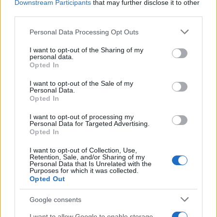
Downstream Participants
that may further disclose it to other
third parties.
Please note that this website/app uses one or more Google
Personal Data Processing Opt Outs
services and may gather and store information including but
not limited to your visit or usage behaviour. You may click to
I want to opt-out of the Sharing of my
personal data.
grant or deny consent to Google and its third-party tags to
της Ζωής μας
Opted In
use your data for below specified purposes in below Google
Οι άνθρωποι, οι αυθεντικές ιστορίες,
consent section.
I want to opt-out of the Sale of my
το ελληνικό καλοκαίρι και ένας
Personal Data.
Opted In
πολιτισμός που μας ενώνει κάθε μέρα.
I want to opt-out of processing my
Personal Data for Targeted Advertising.
ΟΣΑ ΧΡΕΙΑΖΕΣΑΙ
Opted In
ΓΙΑ ΤΟ ΚΑΛΟΚΑΙΡΙ ΣΟΥ →
I want to opt-out of Collection, Use,
Retention, Sale, and/or Sharing of my
Personal Data that Is Unrelated with the
Purposes for which it was collected.
Opted Out
ΤΟ ΠΑΡΟΝ ΤΗΣ ΚΥΡΙΑΚΗΣ
Google consents
I want to allow Google to enable storage