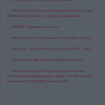
ΣΚΑΪ: Ολοκληρώνεται η συνεργασία του Ομίλου με τον
Διευθύνοντα Σύμβουλο, κ. Γρηγόρη Δ. Δημητριάδη,
ΑΙΧΜΕΣ: Καλοκαίρι ανατροπών
Αποχώρησε από την Cosmote TV o Μιχάλης Τσώχος
Παίρνουν… σειρά 26 σειρές για τη σεζόν 2026 – 2027
Ζημιογόνος ο Alpha 98,9 του Ομίλου Audiomax
Ιδρύεται Ηλεκτρονικό Μητρώο Εμπειρογνωμόνων
Οπτικοακουστικού Δημιουργικού Τομέα- Πότε θα ανοίγει η
πλατφόρμα του ΕΚΚΟΜΕΔ για νέα σχέδια