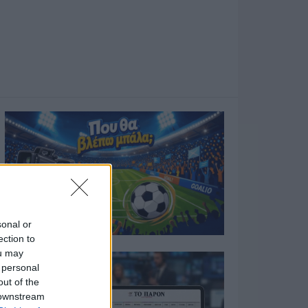
sonal or
ection to
ou may
 personal
out of the
 downstream