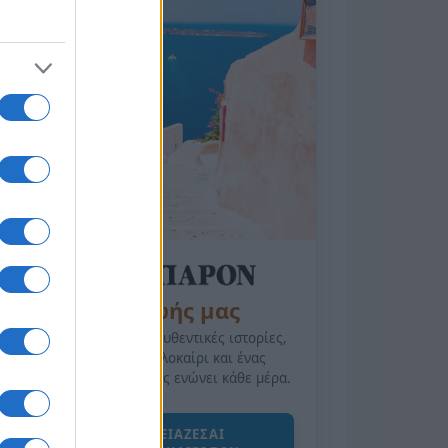
της Ζωής μας
Οι άνθρωποι, οι αυθεντικές ιστορίες,
το ελληνικό καλοκαίρι και ένας
πολιτισμός που μας ενώνει κάθε μέρα.
ΟΣΑ ΧΡΕΙΑΖΕΣΑΙ