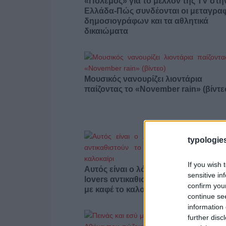
«Πόλεμος» για το μέλλον της TV στη
Ελλάδα-Πώς συνδέονται οι μεταγρα
δημοσιογράφων και τα αθλητικά
δικαιώματα
Μουσικός νανουρίζει λιοντάρια
παίζοντας το «November rain» (βίντε
typologies
If you wish 
Αυτός είναι ο λόγος που οι beauty
sensitive in
lovers αντικαθιστούν το μαύρο μολύβ
confirm you
με καφέ το καλοκαίρι
continue se
information 
further disc