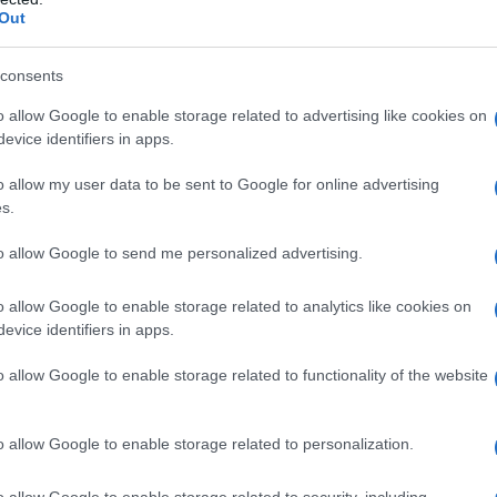
Out
Ο καιρός των επομένων ημερών:
Κανονικός Αύγουστος με δυνατούς
βοριάδες και σταδιακή άνοδο της
consents
θερμοκρασίας
o allow Google to enable storage related to advertising like cookies on
evice identifiers in apps.
o allow my user data to be sent to Google for online advertising
s.
ΟΡΑΣΗ
to allow Google to send me personalized advertising.
,
T
PUBLICIS GROUPÉ
o allow Google to enable storage related to analytics like cookies on
evice identifiers in apps.
o allow Google to enable storage related to functionality of the website
o allow Google to enable storage related to personalization.
o allow Google to enable storage related to security, including