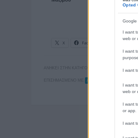
Opted 
Google 
I want t
web or d
X
Facebook
LinkedIn
I want t
purpose
ΑΝΗΚΕΙ ΣΤΗΝ ΚΑΤΗΓΟΡΙΑ:
,
ΡΑΔΙΟΦΩΝΟ
ΤΗΛΕ
I want 
ΕΠΙΣΗΜΑΣΜΕΝΟ ΜΕ:
,
ANTENNA
LEO BURNET
I want t
web or d
I want t
or app.
I want t
I want t