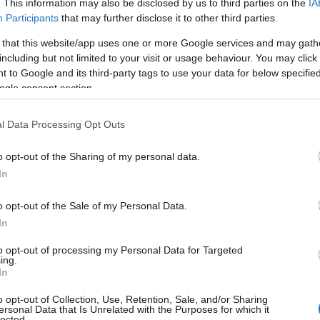
. This information may also be disclosed by us to third parties on the
IA
Πώς να ξεφλουδίζεις εύκολα το σκόρδο
Participants
that may further disclose it to other third parties.
– Το kitchen trick που κάθε foodie
 that this website/app uses one or more Google services and may gath
πρέπει να ξέρει
including but not limited to your visit or usage behaviour. You may click 
 to Google and its third-party tags to use your data for below specifi
ogle consent section.
l Data Processing Opt Outs
α,
Τηλεοπτικά «Μαγειρέματα», Ψηφιακοί
έο
Πόλεμοι και ένα… Τσουνάμι Αλλαγών: Η
o opt-out of the Sharing of my personal data.
Εβδομάδα που Ανακάτεψε την
Τράπουλα των Ελληνικών Media
In
o opt-out of the Sale of my Personal Data.
In
ς
ΤΣΟΥΝΑΜΙ ψηφιακής οργής…
to opt-out of processing my Personal Data for Targeted
cast
συμπαρασύρει την κυβέρνηση
ing.
In
o opt-out of Collection, Use, Retention, Sale, and/or Sharing
ersonal Data that Is Unrelated with the Purposes for which it
lected.