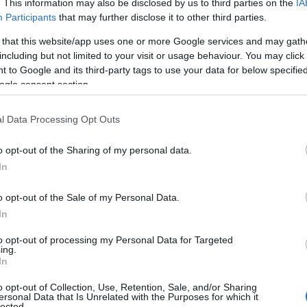
Αυτά είναι τα 4 prints στα μαγιό που θα
. This information may also be disclosed by us to third parties on the
IA
βλέπεις σε κάθε παραλία φέτος!
Participants
that may further disclose it to other third parties.
ι
 that this website/app uses one or more Google services and may gath
including but not limited to your visit or usage behaviour. You may click 
 to Google and its third-party tags to use your data for below specifi
ogle consent section.
Πώς να ξεφλουδίζεις εύκολα το σκόρδο
l Data Processing Opt Outs
– Το kitchen trick που κάθε foodie
πρέπει να ξέρει
o opt-out of the Sharing of my personal data.
In
o opt-out of the Sale of my Personal Data.
In
α,
Τηλεοπτικά «Μαγειρέματα», Ψηφιακοί
έο
Πόλεμοι και ένα… Τσουνάμι Αλλαγών: Η
to opt-out of processing my Personal Data for Targeted
Εβδομάδα που Ανακάτεψε την
ing.
Τράπουλα των Ελληνικών Media
In
o opt-out of Collection, Use, Retention, Sale, and/or Sharing
ersonal Data that Is Unrelated with the Purposes for which it
lected.