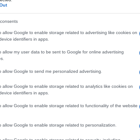
Out
ς
ΤΣΟΥΝΑΜΙ ψηφιακής οργής…
cast
συμπαρασύρει την κυβέρνηση
consents
o allow Google to enable storage related to advertising like cookies on
evice identifiers in apps.
Ο καιρός των επομένων ημερών:
o allow my user data to be sent to Google for online advertising
Κανονικός Αύγουστος με δυνατούς
s.
βοριάδες και σταδιακή άνοδο της
θερμοκρασίας
to allow Google to send me personalized advertising.
o allow Google to enable storage related to analytics like cookies on
evice identifiers in apps.
o allow Google to enable storage related to functionality of the website
,
,
OMD
ΑΝΤ1
ΤΑΣΟΣ ΜΙΧΑΛΑΚΗΣ
o allow Google to enable storage related to personalization.
o allow Google to enable storage related to security, including