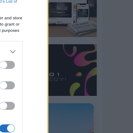
B’s List of
er and store
to grant or
ed purposes
Η ΣΤΗΛΗ ΜΑΣ