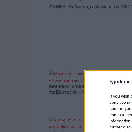
ΑΧΜΕΣ: Δεύτερες σκέψεις στον ΑΝ
typologies
Μουσικός νανουρίζει λιοντάρια
παίζοντας το «November rain» (βίντε
If you wish 
sensitive in
confirm you
continue se
information 
further disc