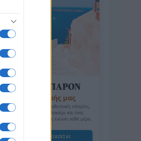
της Ζωής μας
Οι άνθρωποι, οι αυθεντικές ιστορίες,
το ελληνικό καλοκαίρι και ένας
πολιτισμός που μας ενώνει κάθε μέρα.
ΟΣΑ ΧΡΕΙΑΖΕΣΑΙ