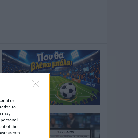
sonal or
ection to
ou may
 personal
out of the
 downstream