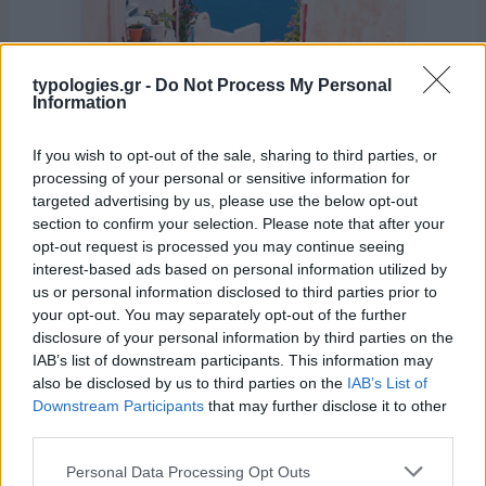
typologies.gr -
Do Not Process My Personal
Information
If you wish to opt-out of the sale, sharing to third parties, or
processing of your personal or sensitive information for
targeted advertising by us, please use the below opt-out
της Ζωής μας
section to confirm your selection. Please note that after your
opt-out request is processed you may continue seeing
Οι άνθρωποι, οι αυθεντικές ιστορίες,
interest-based ads based on personal information utilized by
το ελληνικό καλοκαίρι και ένας
us or personal information disclosed to third parties prior to
πολιτισμός που μας ενώνει κάθε μέρα.
your opt-out. You may separately opt-out of the further
disclosure of your personal information by third parties on the
ΟΣΑ ΧΡΕΙΑΖΕΣΑΙ
IAB’s list of downstream participants. This information may
ΓΙΑ ΤΟ ΚΑΛΟΚΑΙΡΙ ΣΟΥ →
also be disclosed by us to third parties on the
IAB’s List of
Downstream Participants
that may further disclose it to other
third parties.
Please note that this website/app uses one or more Google
Personal Data Processing Opt Outs