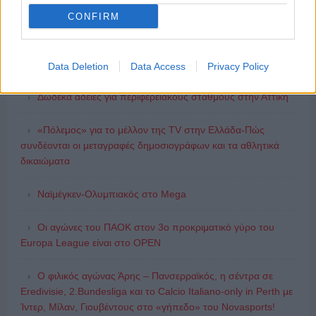
ΑΧΜΕΣ: Δεύτερες σκέψεις στον ΑΝΤ1...
CONFIRM
Ποιοι θα παίρνουν χρήματα και ποιοι θα κόβονται-Ο νέος
χάρτης των επιδοτήσεων στην TV, μέσω ΕΚΚΟΜΕΔ
Data Deletion
Data Access
Privacy Policy
Δώδεκα άδειες για περιφερειακούς σταθμούς στην Αττική
«Πόλεμος» για το μέλλον της TV στην Ελλάδα-Πώς
συνδέονται οι μεταγραφές δημοσιογράφων και τα αθλητικά
δικαιώματα
Ναϊμέγκεν-Ολυμπιακός στο Mega
Οι αγώνες του ΠΑΟΚ στον 3ο προκριματικό γύρο του
Europa League είναι στο OPEN
Ο φιλικός αγώνας Άρης – Πανσερραϊκός, η σέντρα σε
Eredivisie, 2.Bundesliga και το Calcio Italiano-only in Perth με
Ίντερ, Μίλαν, Γιουβέντους στο «γήπεδο» του Novasports!