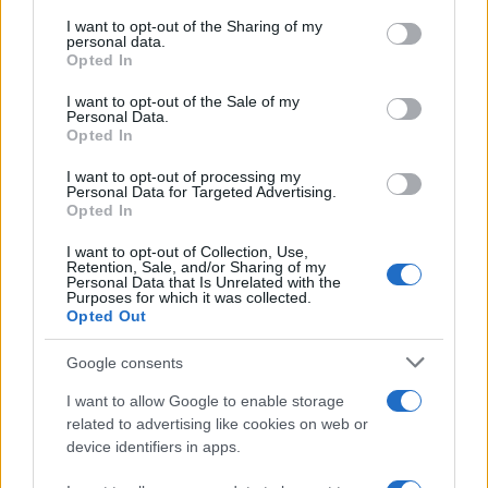
services and may gather and store information including but
ΤΟ ΠΑΡΟΝ ΤΗΣ ΚΥΡΙΑΚΗΣ
not limited to your visit or usage behaviour. You may click to
I want to opt-out of the Sharing of my
personal data.
grant or deny consent to Google and its third-party tags to
Opted In
use your data for below specified purposes in below Google
consent section.
I want to opt-out of the Sale of my
Personal Data.
Opted In
I want to opt-out of processing my
Personal Data for Targeted Advertising.
Opted In
I want to opt-out of Collection, Use,
Retention, Sale, and/or Sharing of my
Personal Data that Is Unrelated with the
Purposes for which it was collected.
Opted Out
Google consents
I want to allow Google to enable storage
related to advertising like cookies on web or
device identifiers in apps.