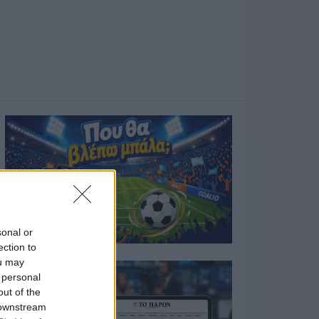
sonal or
ection to
ou may
 personal
out of the
 downstream