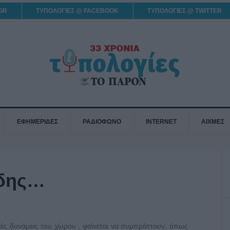
GR
ΤΥΠΟΛΟΓΙΕΣ @ FACEBOOK
ΤΥΠΟΛΟΓΙΕΣ @ TWITTER
ΕΦΗΜΕΡΙΔΕΣ
ΡΑΔΙΟΦΩΝΟ
INTERNET
ΑΙΧΜΕΣ
άδης…
κές δυνάμεις του χώρου , φαίνεται να συμπράττουν, όπως