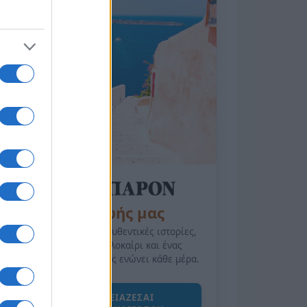
της Ζωής μας
Οι άνθρωποι, οι αυθεντικές ιστορίες,
το ελληνικό καλοκαίρι και ένας
πολιτισμός που μας ενώνει κάθε μέρα.
ΟΣΑ ΧΡΕΙΑΖΕΣΑΙ