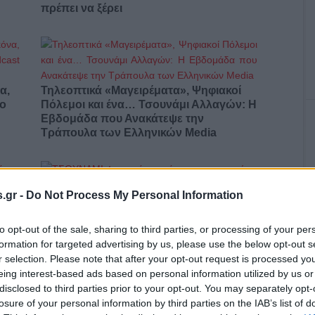
πρέπει να ξέρει
α,
Τηλεοπτικά «Μαγειρέματα», Ψηφιακοί
έο
Πόλεμοι και ένα… Τσουνάμι Αλλαγών: Η
Εβδομάδα που Ανακάτεψε την
Τράπουλα των Ελληνικών Media
.gr -
Do Not Process My Personal Information
ς
ΤΣΟΥΝΑΜΙ ψηφιακής οργής…
cast
συμπαρασύρει την κυβέρνηση
to opt-out of the sale, sharing to third parties, or processing of your per
formation for targeted advertising by us, please use the below opt-out s
r selection. Please note that after your opt-out request is processed y
eing interest-based ads based on personal information utilized by us or
disclosed to third parties prior to your opt-out. You may separately opt-
Ο καιρός των επομένων ημερών:
losure of your personal information by third parties on the IAB’s list of
Κανονικός Αύγουστος με δυνατούς