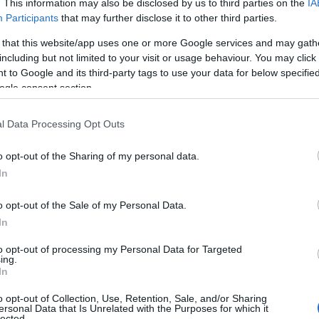
. This information may also be disclosed by us to third parties on the
IA
βοριάδες και σταδιακή άνοδο της
Participants
that may further disclose it to other third parties.
θερμοκρασίας
 that this website/app uses one or more Google services and may gath
including but not limited to your visit or usage behaviour. You may click 
 to Google and its third-party tags to use your data for below specifi
ogle consent section.
ΙΟΦΩΝΟ
l Data Processing Opt Outs
,
,
,
ITY
ΔΟΛ
ΛΑΥΡΕΝΤΙΑΔΗΣ
ΡΕΣΤΗΣ
o opt-out of the Sharing of my personal data.
In
o opt-out of the Sale of my Personal Data.
In
to opt-out of processing my Personal Data for Targeted
ing.
In
o opt-out of Collection, Use, Retention, Sale, and/or Sharing
ersonal Data that Is Unrelated with the Purposes for which it
lected.