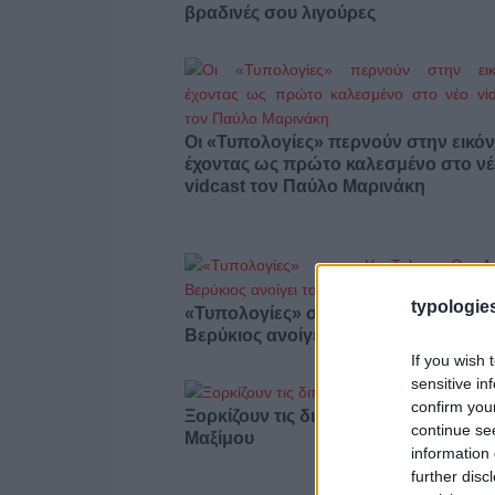
βραδινές σου λιγούρες
Οι «Τυπολογίες» περνούν στην εικόν
έχοντας ως πρώτο καλεσμένο στο ν
vidcast τον Παύλο Μαρινάκη
typologies
«Τυπολογίες» στο YouTube: Ο Δήμο
Βερύκιος ανοίγει τα χαρτιά του – Vid
If you wish 
sensitive in
confirm you
Ξορκίζουν τις διπλές εκλογές στο
continue se
Μαξίμου
information 
further disc