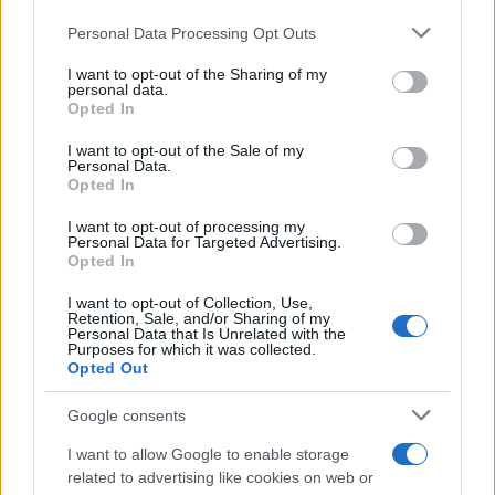
Please note that this website/app uses one or more Google
Personal Data Processing Opt Outs
services and may gather and store information including but
not limited to your visit or usage behaviour. You may click to
I want to opt-out of the Sharing of my
personal data.
grant or deny consent to Google and its third-party tags to
Opted In
use your data for below specified purposes in below Google
consent section.
I want to opt-out of the Sale of my
Personal Data.
Opted In
I want to opt-out of processing my
Personal Data for Targeted Advertising.
Opted In
I want to opt-out of Collection, Use,
Retention, Sale, and/or Sharing of my
Personal Data that Is Unrelated with the
Purposes for which it was collected.
Opted Out
Google consents
I want to allow Google to enable storage
related to advertising like cookies on web or