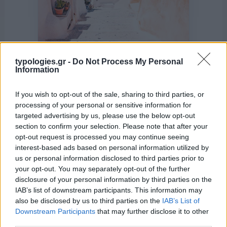
typologies.gr -
Do Not Process My Personal
Information
της Ζωής μας
If you wish to opt-out of the sale, sharing to third parties, or
Οι άνθρωποι, οι αυθεντικές ιστορίες,
processing of your personal or sensitive information for
το ελληνικό καλοκαίρι και ένας
targeted advertising by us, please use the below opt-out
πολιτισμός που μας ενώνει κάθε μέρα.
section to confirm your selection. Please note that after your
opt-out request is processed you may continue seeing
ΟΣΑ ΧΡΕΙΑΖΕΣΑΙ
interest-based ads based on personal information utilized by
ΓΙΑ ΤΟ ΚΑΛΟΚΑΙΡΙ ΣΟΥ →
us or personal information disclosed to third parties prior to
your opt-out. You may separately opt-out of the further
disclosure of your personal information by third parties on the
IAB’s list of downstream participants. This information may
also be disclosed by us to third parties on the
IAB’s List of
ΤΟ ΠΑΡΟΝ ΤΗΣ ΚΥΡΙΑΚΗΣ
Downstream Participants
that may further disclose it to other
third parties.