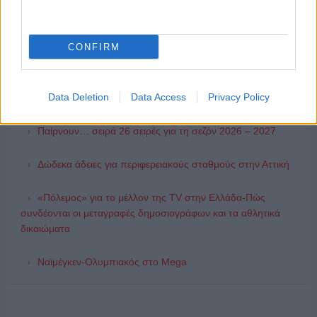
ΑΙΧΜΕΣ: Καλοκαίρι ανατροπών
CONFIRM
Αποχώρησε από την Cosmote TV o Μιχάλης Τσώχος
Ποιοι θα παίρνουν χρήματα και ποιοι θα κόβονται-Ο νέος
Data Deletion
Data Access
Privacy Policy
χάρτης των επιδοτήσεων στην TV, μέσω ΕΚΚΟΜΕΔ
Παίρνουν… σειρά 26 σειρές για τη σεζόν 2026 – 2027
Δώδεκα άδειες για περιφερειακούς σταθμούς στην Αττική
«Πόλεμος» για το μέλλον της TV στην Ελλάδα-Πώς
συνδέονται οι μεταγραφές δημοσιογράφων και τα αθλητικά
δικαιώματα
Ναϊμέγκεν-Ολυμπιακός στο Mega