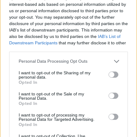
interest-based ads based on personal information utilized by
us or personal information disclosed to third parties prior to
your opt-out. You may separately opt-out of the further
disclosure of your personal information by third parties on the
IAB’s list of downstream participants. This information may
also be disclosed by us to third parties on the
IAB’s List of
Downstream Participants
that may further disclose it to other
third parties.
Please note that this website/app uses one or more Google
Personal Data Processing Opt Outs
services and may gather and store information including but
not limited to your visit or usage behaviour. You may click to
I want to opt-out of the Sharing of my
personal data.
grant or deny consent to Google and its third-party tags to
της Ζωής μας
Opted In
use your data for below specified purposes in below Google
Οι άνθρωποι, οι αυθεντικές ιστορίες,
consent section.
I want to opt-out of the Sale of my
το ελληνικό καλοκαίρι και ένας
Personal Data.
Opted In
πολιτισμός που μας ενώνει κάθε μέρα.
I want to opt-out of processing my
Personal Data for Targeted Advertising.
ΟΣΑ ΧΡΕΙΑΖΕΣΑΙ
Opted In
ΓΙΑ ΤΟ ΚΑΛΟΚΑΙΡΙ ΣΟΥ →
I want to opt-out of Collection, Use,