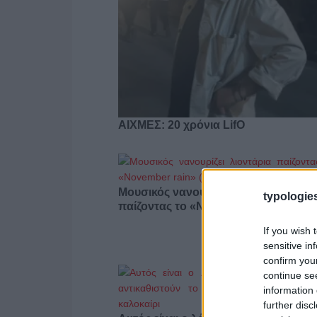
ΑΙΧΜΕΣ: 20 χρόνια LifO
Μουσικός νανουρίζει λιοντάρια
typologies
παίζοντας το «November rain» (βίντε
If you wish 
sensitive in
confirm you
continue se
information 
further disc