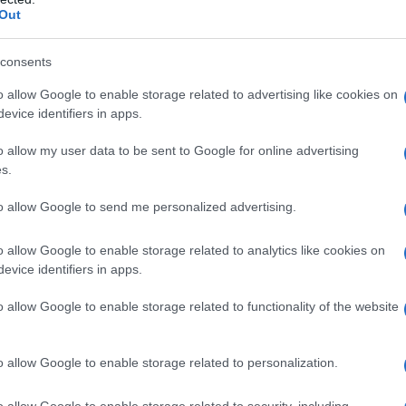
ς
ΤΣΟΥΝΑΜΙ ψηφιακής οργής…
Out
cast
συμπαρασύρει την κυβέρνηση
consents
o allow Google to enable storage related to advertising like cookies on
evice identifiers in apps.
Ο καιρός των επομένων ημερών:
Κανονικός Αύγουστος με δυνατούς
o allow my user data to be sent to Google for online advertising
βοριάδες και σταδιακή άνοδο της
s.
θερμοκρασίας
to allow Google to send me personalized advertising.
o allow Google to enable storage related to analytics like cookies on
evice identifiers in apps.
,
ΕΡΙΔΕΣ
ΜΕΤΡΗΣΕΙΣ
o allow Google to enable storage related to functionality of the website
,
,
,
Η ΔΗΜΟΚΡΑΤΙΑ"
"ΠΡΩΤΟ ΘΕΜΑ"
"ΡΙΖΟΣΠΑΣΤΗΣ"
,
Δ
ΣΥΡΙΖΑ
o allow Google to enable storage related to personalization.
o allow Google to enable storage related to security, including