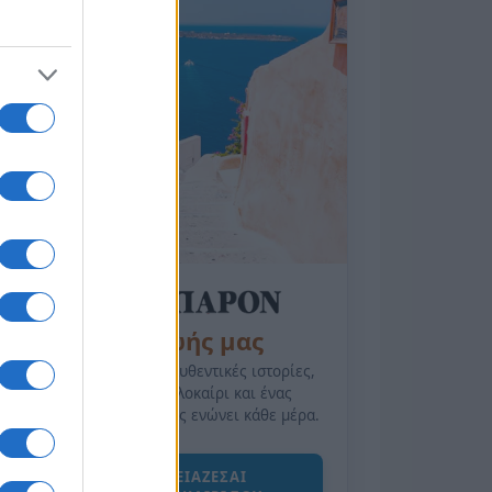
της Ζωής μας
Οι άνθρωποι, οι αυθεντικές ιστορίες,
το ελληνικό καλοκαίρι και ένας
πολιτισμός που μας ενώνει κάθε μέρα.
ΟΣΑ ΧΡΕΙΑΖΕΣΑΙ