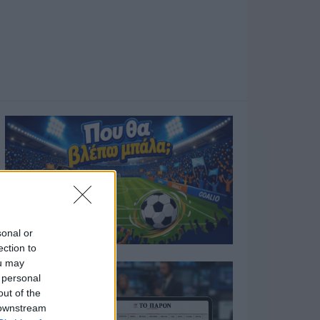
sonal or
ection to
ou may
 personal
out of the
 downstream