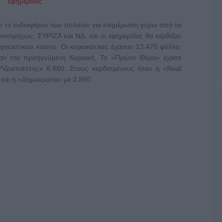
ναν το ενδιαφέρον των πολιτών για ενημέρωση γύρω από τα
νομάχων, ΣΥΡΙΖΑ και ΝΔ, και οι εφημερίδες θα κέρδιζαν
αγνωστικού κοινού. Οι κυριακάτικες έχασαν 13.470 φύλλα,
αν την προηγούμενη Κυριακή. Το «Πρώτο Θέμα» έχασε
Ριζοσπάστης» 6.660. Στους κερδισμένους ήταν η «Real
και η «Δημοκρατία» με 2.860.