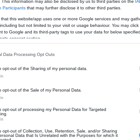
βλέπεις σε κάθε παραλία φέτος!
. This information may also be disclosed by us to third parties on the
IA
ι
Participants
that may further disclose it to other third parties.
 that this website/app uses one or more Google services and may gath
including but not limited to your visit or usage behaviour. You may click 
 to Google and its third-party tags to use your data for below specifi
ogle consent section.
Πώς να ξεφλουδίζεις εύκολα το σκόρδο
– Το kitchen trick που κάθε foodie
l Data Processing Opt Outs
πρέπει να ξέρει
o opt-out of the Sharing of my personal data.
In
o opt-out of the Sale of my Personal Data.
α,
Τηλεοπτικά «Μαγειρέματα», Ψηφιακοί
In
έο
Πόλεμοι και ένα… Τσουνάμι Αλλαγών: Η
Εβδομάδα που Ανακάτεψε την
to opt-out of processing my Personal Data for Targeted
Τράπουλα των Ελληνικών Media
ing.
In
o opt-out of Collection, Use, Retention, Sale, and/or Sharing
ersonal Data that Is Unrelated with the Purposes for which it
lected.