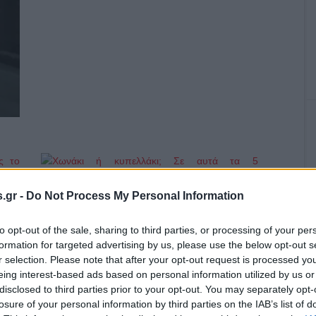
.gr -
Do Not Process My Personal Information
ο)
Χωνάκι ή κυπελλάκι; Σε αυτά τα 5
παγωτατζίδικα της Αθήνας η απάντηση
to opt-out of the sale, sharing to third parties, or processing of your per
είναι…και τα δύο!
formation for targeted advertising by us, please use the below opt-out s
r selection. Please note that after your opt-out request is processed y
eing interest-based ads based on personal information utilized by us or
disclosed to third parties prior to your opt-out. You may separately opt-
Αυτά είναι τα 4 prints στα μαγιό που θα
losure of your personal information by third parties on the IAB’s list of