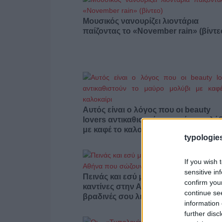
Μουσικός νανουρίζει λιοντάρια
παίζοντας το «November rain» (βίντε
Αυτός είναι ο λόγος που οι beauty
lovers αντικαθιστούν το μαύρο μολύβ
με καφέ το καλοκαίρι
typologies
If you wish 
sensitive in
Πεινάς και εσύ μετά το ξενύχτι; 5
confirm you
καντίνες στην Αθήνα που σώζουν τις
continue se
βραδινές σου λιγούρες
information 
further disc