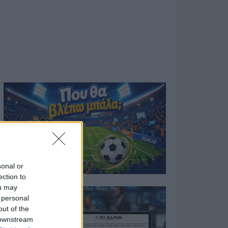
sonal or
ection to
ou may
 personal
out of the
 downstream