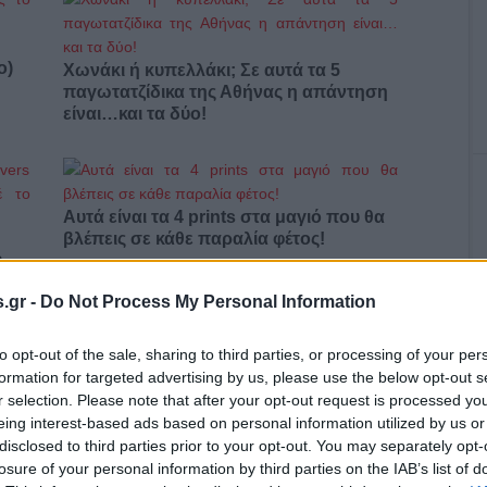
ο)
Χωνάκι ή κυπελλάκι; Σε αυτά τα 5
παγωτατζίδικα της Αθήνας η απάντηση
είναι…και τα δύο!
Αυτά είναι τα 4 prints στα μαγιό που θα
βλέπεις σε κάθε παραλία φέτος!
ι
.gr -
Do Not Process My Personal Information
to opt-out of the sale, sharing to third parties, or processing of your per
formation for targeted advertising by us, please use the below opt-out s
Πώς να ξεφλουδίζεις εύκολα το σκόρδο
r selection. Please note that after your opt-out request is processed y
– Το kitchen trick που κάθε foodie
eing interest-based ads based on personal information utilized by us or
πρέπει να ξέρει
disclosed to third parties prior to your opt-out. You may separately opt-
losure of your personal information by third parties on the IAB’s list of