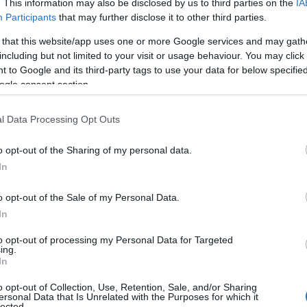
. This information may also be disclosed by us to third parties on the
IA
Participants
that may further disclose it to other third parties.
 that this website/app uses one or more Google services and may gath
α,
Τηλεοπτικά «Μαγειρέματα», Ψηφιακοί
including but not limited to your visit or usage behaviour. You may click 
έο
Πόλεμοι και ένα… Τσουνάμι Αλλαγών: Η
 to Google and its third-party tags to use your data for below specifi
Εβδομάδα που Ανακάτεψε την
ogle consent section.
Τράπουλα των Ελληνικών Media
l Data Processing Opt Outs
o opt-out of the Sharing of my personal data.
ς
ΤΣΟΥΝΑΜΙ ψηφιακής οργής…
cast
συμπαρασύρει την κυβέρνηση
In
o opt-out of the Sale of my Personal Data.
In
to opt-out of processing my Personal Data for Targeted
Ο καιρός των επομένων ημερών:
ing.
Κανονικός Αύγουστος με δυνατούς
In
βοριάδες και σταδιακή άνοδο της
θερμοκρασίας
o opt-out of Collection, Use, Retention, Sale, and/or Sharing
ersonal Data that Is Unrelated with the Purposes for which it
lected.