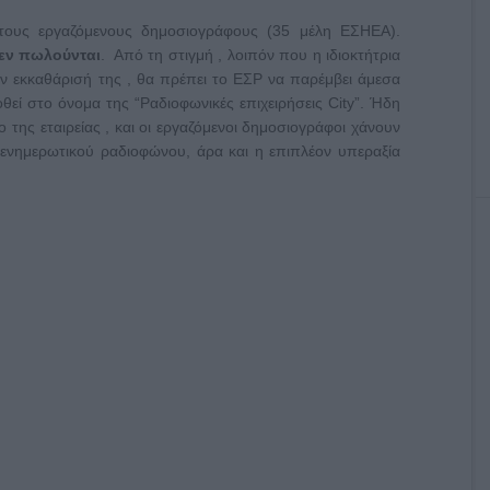
ε τους εργαζόμενους δημοσιογράφους (35 μέλη ΕΣΗΕΑ).
δεν πωλούνται
. Από τη στιγμή , λοιπόν που η ιδιοκτήτρια
την εκκαθάρισή της , θα πρέπει το ΕΣΡ να παρέμβει άμεσα
δοθεί στο όνομα της “Ραδιοφωνικές επιχειρήσεις City”. Ήδη
 της εταιρείας , και οι εργαζόμενοι δημοσιογράφοι χάνουν
υ ενημερωτικού ραδιοφώνου, άρα και η επιπλέον υπεραξία