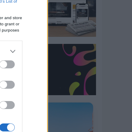
B’s List of
er and store
to grant or
ed purposes
Η ΣΤΗΛΗ ΜΑΣ