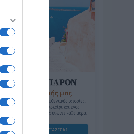
της Ζωής μας
Οι άνθρωποι, οι αυθεντικές ιστορίες,
το ελληνικό καλοκαίρι και ένας
πολιτισμός που μας ενώνει κάθε μέρα.
ΟΣΑ ΧΡΕΙΑΖΕΣΑΙ