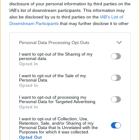
disclosure of your personal information by third parties on the
IAB’s list of downstream participants. This information may
also be disclosed by us to third parties on the
IAB’s List of
Downstream Participants
that may further disclose it to other
Η ΣΤΗΛΗ ΜΑΣ
third parties.
Please note that this website/app uses one or more Google
Personal Data Processing Opt Outs
services and may gather and store information including but
not limited to your visit or usage behaviour. You may click to
I want to opt-out of the Sharing of my
personal data.
grant or deny consent to Google and its third-party tags to
Opted In
use your data for below specified purposes in below Google
consent section.
I want to opt-out of the Sale of my
Personal Data.
Opted In
I want to opt-out of processing my
Personal Data for Targeted Advertising.
Opted In
I want to opt-out of Collection, Use,
Retention, Sale, and/or Sharing of my
Personal Data that Is Unrelated with the
Purposes for which it was collected.
Opted Out