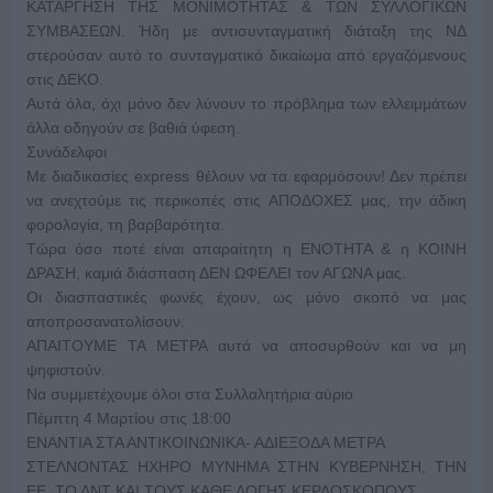
ΚΑΤΑΡΓΗΣΗ ΤΗΣ ΜΟΝΙΜΟΤΗΤΑΣ & ΤΩΝ ΣΥΛΛΟΓΙΚΩΝ
ΣΥΜΒΑΣΕΩΝ. Ήδη με αντισυνταγματική διάταξη της ΝΔ
στερούσαν αυτό το συνταγματικό δικαίωμα από εργαζόμενους
στις ΔΕΚΟ.
Αυτά όλα, όχι μόνο δεν λύνουν το πρόβλημα των ελλειμμάτων
άλλα οδηγούν σε βαθιά ύφεση.
Συνάδελφοι
Με διαδικασίες express θέλουν να τα εφαρμόσουν! Δεν πρέπει
να ανεχτούμε τις περικοπές στις ΑΠΟΔΟΧΕΣ μας, την άδικη
φορολογία, τη βαρβαρότητα.
Τώρα όσο ποτέ είναι απαραίτητη η ΕΝΟΤΗΤΑ & η ΚΟΙΝΗ
ΔΡΑΣΗ, καμιά διάσπαση ΔΕΝ ΩΦΕΛΕΙ τον ΑΓΩΝΑ μας.
Οι διασπαστικές φωνές έχουν, ως μόνο σκοπό να μας
αποπροσανατολίσουν.
ΑΠΑΙΤΟΥΜΕ ΤΑ ΜΕΤΡΑ αυτά να αποσυρθούν και να μη
ψηφιστούν.
Να συμμετέχουμε όλοι στα Συλλαλητήρια αύριο
Πέμπτη 4 Μαρτίου στις 18:00
ΕΝΑΝΤΙΑ ΣΤΑ ΑΝΤΙΚΟΙΝΩΝΙΚΑ- ΑΔΙΕΞΟΔΑ ΜΕΤΡΑ
ΣΤΕΛΝΟΝΤΑΣ ΗΧΗΡΟ ΜΥΝΗΜΑ ΣΤΗΝ ΚΥΒΕΡΝΗΣΗ, ΤΗΝ
ΕΕ, ΤΟ ΔΝΤ ΚΑΙ ΤΟΥΣ ΚΑΘΕ ΛΟΓΗΣ ΚΕΡΔΟΣΚΟΠΟΥΣ