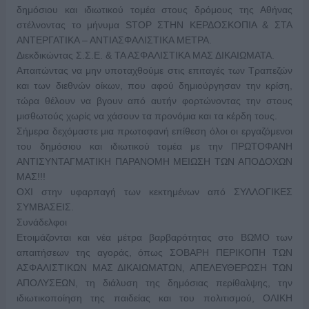
δημόσιου και ιδιωτικού τομέα στους δρόμους της Αθήνας
στέλνοντας το μήνυμα STOP ΣΤΗΝ ΚΕΡΔΟΣΚΟΠΙΑ & ΣΤΑ
ΑΝΤΕΡΓΑΤΙΚΑ – ΑΝΤΙΑΣΦΑΛΙΣΤΙΚΑ ΜΕΤΡΑ.
Διεκδικώντας Σ.Σ.Ε. & ΤΑ ΑΣΦΑΛΙΣΤΙΚΑ ΜΑΣ ΔΙΚΑΙΩΜΑΤΑ.
Απαιτώντας να μην υποταχθούμε στις επιταγές των Τραπεζών
και των διεθνών οίκων, που αφού δημιούργησαν την κρίση,
τώρα θέλουν να βγουν από αυτήν φορτώνοντας την στους
μισθωτούς χωρίς να χάσουν τα προνόμια και τα κέρδη τους.
Σήμερα δεχόμαστε μια πρωτοφανή επίθεση όλοι οι εργαζόμενοι
του δημόσιου και ιδιωτικού τομέα με την ΠΡΩΤΟΦΑΝΗ
ΑΝΤΙΣΥΝΤΑΓΜΑΤΙΚΗ ΠΑΡΑΝΟΜΗ ΜΕΙΩΣΗ ΤΩΝ ΑΠΟΔΟΧΩΝ
ΜΑΣ!!!
ΟΧΙ στην υφαρπαγή των κεκτημένων από ΣΥΛΛΟΓΙΚΕΣ
ΣΥΜΒΑΣΕΙΣ.
Συνάδελφοι
Ετοιμάζονται και νέα μέτρα βαρβαρότητας στο ΒΩΜΟ των
απαιτήσεων της αγοράς, όπως ΣΟΒΑΡΗ ΠΕΡΙΚΟΠΗ ΤΩΝ
ΑΣΦΑΛΙΣΤΙΚΩΝ ΜΑΣ ΔΙΚΑΙΩΜΑΤΩΝ, ΑΠΕΛΕΥΘΕΡΩΣΗ ΤΩΝ
ΑΠΟΛΥΣΕΩΝ, τη διάλυση της δημόσιας περίθαλψης, την
ιδιωτικοποίηση της παιδείας και του πολιτισμού, ΟΛΙΚΗ