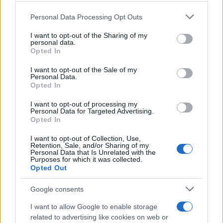
Please note that this website/app uses one or more Google
Personal Data Processing Opt Outs
services and may gather and store information including but
not limited to your visit or usage behaviour. You may click to
I want to opt-out of the Sharing of my
personal data.
grant or deny consent to Google and its third-party tags to
Opted In
use your data for below specified purposes in below Google
consent section.
I want to opt-out of the Sale of my
Personal Data.
Opted In
I want to opt-out of processing my
Personal Data for Targeted Advertising.
Opted In
I want to opt-out of Collection, Use,
Retention, Sale, and/or Sharing of my
Personal Data that Is Unrelated with the
Purposes for which it was collected.
Opted Out
Google consents
I want to allow Google to enable storage
related to advertising like cookies on web or