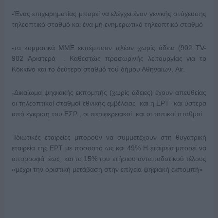
-Ένας επιχειρηματίας μπορεί να ελέγχει έναν γενικής στόχευσης
τηλεοπτικό σταθμό και ένα μή ενημερωτικό τηλεοπτικό σταθμό
-τα κομματικά ΜΜΕ εκπέμπουν πλέον χωρίς άδεια (902 TV-
902 Αριστερά . Καθεστώς προσωρινής λειτουργίας για το
Κόκκινο και το δεύτερο σταθμό του δήμου Αθηναίων, Air.
-Δικαίωμα ψηφιακής εκπομπής (χωρίς άδειες) έχουν απευθείας
οι τηλεοπτικοί σταθμοί εθνικής εμβέλειας και η ΕΡΤ και ύστερα
από έγκριση του ΕΣΡ , οι περιφερειακοί και οι τοπικοί σταθμοί
-Ιδιωτικές εταιρείες μπορούν να συμμετέχουν στη θυγατρική
εταιρεία της ΕΡΤ με ποσοστό ως και 49% Η εταιρεία μπορεί να
απορροφά έως και το 15% του ετήσιου ανταποδοτικού τέλους
«μέχρι την οριστική μετάβαση στην επίγεια ψηφιακή εκπομπή»