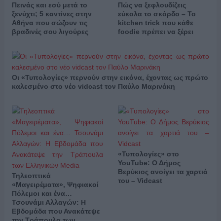
Πεινάς και εσύ μετά το
Πώς να ξεφλουδίζεις
ξενύχτι; 5 καντίνες στην
εύκολα το σκόρδο – Το
Αθήνα που σώζουν τις
kitchen trick που κάθε
βραδινές σου λιγούρες
foodie πρέπει να ξέρει
Οι «Τυπολογίες» περνούν στην εικόνα, έχοντας ως πρώτο
καλεσμένο στο νέο vidcast τον Παύλο Μαρινάκη
«Τυπολογίες» στο
YouTube: Ο Δήμος
Βερύκιος ανοίγει τα χαρτιά
Τηλεοπτικά
του – Vidcast
«Μαγειρέματα», Ψηφιακοί
Πόλεμοι και ένα…
Τσουνάμι Αλλαγών: Η
Εβδομάδα που Ανακάτεψε
την Τράπουλα των