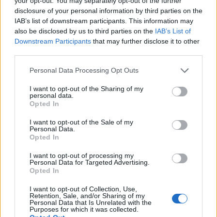
your opt-out. You may separately opt-out of the further
disclosure of your personal information by third parties on the
IAB’s list of downstream participants. This information may
also be disclosed by us to third parties on the
IAB’s List of
Downstream Participants
that may further disclose it to other
third parties.
Please note that this website/app uses one or more Google
Personal Data Processing Opt Outs
services and may gather and store information including but
not limited to your visit or usage behaviour. You may click to
I want to opt-out of the Sharing of my
personal data.
grant or deny consent to Google and its third-party tags to
Opted In
use your data for below specified purposes in below Google
της Ζωής μας
consent section.
I want to opt-out of the Sale of my
Personal Data.
Οι άνθρωποι, οι αυθεντικές ιστορίες,
Opted In
το ελληνικό καλοκαίρι και ένας
πολιτισμός που μας ενώνει κάθε μέρα.
I want to opt-out of processing my
Personal Data for Targeted Advertising.
Opted In
ΟΣΑ ΧΡΕΙΑΖΕΣΑΙ
I want to opt-out of Collection, Use,
ΓΙΑ ΤΟ ΚΑΛΟΚΑΙΡΙ ΣΟΥ →
Retention, Sale, and/or Sharing of my
Personal Data that Is Unrelated with the
Purposes for which it was collected.