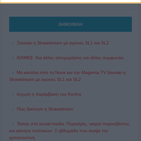
ΔΗΜΟΦΙΛΗ
Ξεκινάει η Strawstream με αγώνες SL1 και SL2
ΑΙΧΜΕΣ: Και άλλες αποχωρήσεις και άλλες συμφωνίες
Με κανάλια από τη Nova και την Magenta TV ξεκινάει η
Strawstream με αγώνες SL1 και SL2
Ισχυρή η παρέμβαση του Kontra
Πώς ξεκίνησε η Strawstream
Τάσεις στα social media: Πυρκαγιές, νεκροί πυροσβέστες
και ακίνητα πολιτικών- Ξ εβδομάδα που έκαψε την
εμπιστοσύνη