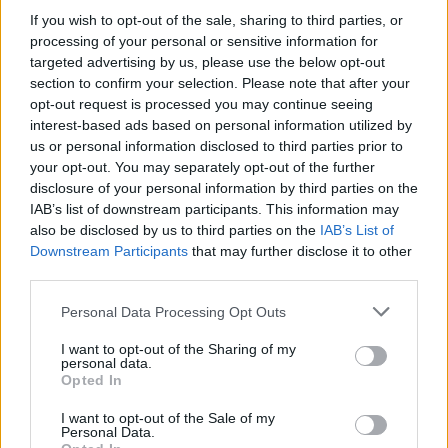
If you wish to opt-out of the sale, sharing to third parties, or
processing of your personal or sensitive information for
targeted advertising by us, please use the below opt-out
section to confirm your selection. Please note that after your
opt-out request is processed you may continue seeing
interest-based ads based on personal information utilized by
us or personal information disclosed to third parties prior to
your opt-out. You may separately opt-out of the further
disclosure of your personal information by third parties on the
IAB’s list of downstream participants. This information may
also be disclosed by us to third parties on the
IAB’s List of
Downstream Participants
that may further disclose it to other
third parties.
Please note that this website/app uses one or more Google
Personal Data Processing Opt Outs
της Ζωής μας
services and may gather and store information including but
Οι άνθρωποι, οι αυθεντικές ιστορίες,
not limited to your visit or usage behaviour. You may click to
I want to opt-out of the Sharing of my
personal data.
το ελληνικό καλοκαίρι και ένας
grant or deny consent to Google and its third-party tags to
Opted In
πολιτισμός που μας ενώνει κάθε μέρα.
use your data for below specified purposes in below Google
consent section.
I want to opt-out of the Sale of my
Personal Data.
ΟΣΑ ΧΡΕΙΑΖΕΣΑΙ