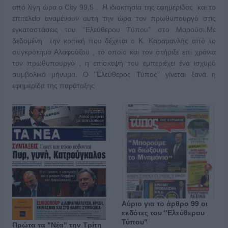
από λίγη ώρα ο City 99,5 . Η ιδιοκτησία της εφημερίδας και το
επιτελείο αναμένουν αυτη την ώρα τον πρωθυπουργό στις
εγκαταστάσεις του “Ελεύθερου Τύπου” στο Μαρούσι.Με
δεδομένη την κριτική που δέχεται ο Κ. Καραμανλής από το
συγκρότημα Αλαφούζου , το οποίο και τον στήριξε επί χρόνια
τον πρωθυπουργό , η επίσκεψή του εμπεριέχει ένα ισχυρό
συμβολικό μήνυμα. Ο “Ελεύθερος Τύπος” γίνεται ξανά η
εφημερίδα της παράταξης
Αύριο για το άρθρο 99 οι
εκδότες του "Ελεύθερου
Τύπου"
Πρώτα τα "Νέα" την Τρίτη