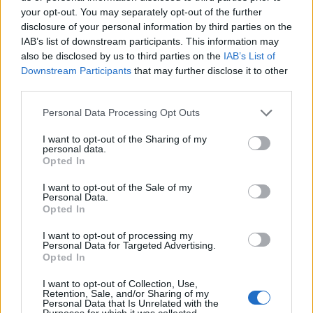
your opt-out. You may separately opt-out of the further
disclosure of your personal information by third parties on the
IAB’s list of downstream participants. This information may
also be disclosed by us to third parties on the
IAB’s List of
Downstream Participants
that may further disclose it to other
third parties.
Please note that this website/app uses one or more Google
Personal Data Processing Opt Outs
services and may gather and store information including but
not limited to your visit or usage behaviour. You may click to
I want to opt-out of the Sharing of my
personal data.
grant or deny consent to Google and its third-party tags to
Opted In
use your data for below specified purposes in below Google
consent section.
I want to opt-out of the Sale of my
Personal Data.
Opted In
I want to opt-out of processing my
Personal Data for Targeted Advertising.
Opted In
Η ΣΤΗΛΗ ΜΑΣ
I want to opt-out of Collection, Use,
Retention, Sale, and/or Sharing of my
Personal Data that Is Unrelated with the
Purposes for which it was collected.