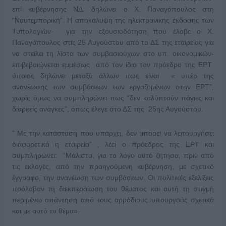
επί κυβέρνησης ΝΔ, δηλώνει ο Χ. Παναγόπουλος στη
“Ναυτεμπορική”. Η αποκάλυψη της ηλεκτρονικής έκδοσης των
Τυπολογιών- για την εξουσιοδότηση που έλαβε ο Χ.
Παναγόπουλος στις 25 Αυγούστου από το ΔΣ της εταιρείας για
να στείλει τη λίστα των συμβασιούχων στο υπ. οικονομικών-
επιβεβαιώνεται εμμέσως από τον ίδιο τον πρόεδρο της ΕΡΤ
όποιος δηλώνει μεταξύ άλλων πως είναι « υπέρ της
ανανέωσης των συμβάσεων των εργαζομένων στην ΕΡΤ”,
χωρίς όμως να συμπληρώνει πως “δεν καλύπτούν πάγιες και
διαρκείς ανάγκες”, όπως έλεγε στο ΔΣ της 25ης Αυγούστου.
” Με την κατάσταση που υπάρχει, δεν μπορεί να λειτουργήσει
διαφορετικά η εταιρεία” , λέει ο πρόεδρος της ΕΡΤ και
συμπληρώνει: “Μάλιστα, για το λόγο αυτό ζήτησα, πριν από
τις εκλογές, από την προηγούμενη κυβέρνηση, με σχετικό
έγγραφο, την ανανέωση των συμβάσεων. Οι πολιτικές εξελίξεις
πρόλαβαν τη διεκπεραίωση του θέματος και αυτή τη στιγμή
περιμένω απάντηση από τους αρμόδιους υπουργούς σχετικά
και με αυτό το θέμα».