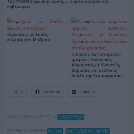
ΤΣΟΥΝΑΜΙ ψηφιακής οργής… συμπαρασύρει την
κυβέρνηση
Ξορκίζουν τις διπλές
εκλογές στο Μαξίμου
Ο καιρός των επομένων
ημερών: Κανονικός
Αύγουστος με δυνατούς
βοριάδες και σταδιακή
άνοδο της θερμοκρασίας
X
Facebook
LinkedIn
ΑΝΗΚΕΙ ΣΤΗΝ ΚΑΤΗΓΟΡΙΑ:
ΤΗΛΕΟΡΑΣΗ
ΕΠΙΣΗΜΑΣΜΕΝΟ ΜΕ:
,
ALPHA
ΒΑΓΓΕΛΗΣ ΜΩΡΑΪΤΗΣ