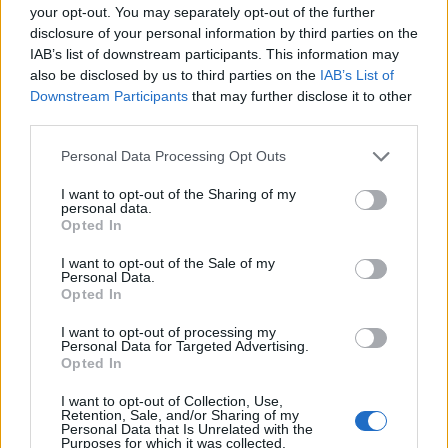
your opt-out. You may separately opt-out of the further
disclosure of your personal information by third parties on the
IAB’s list of downstream participants. This information may
also be disclosed by us to third parties on the
IAB’s List of
της Ζωής μας
Downstream Participants
that may further disclose it to other
third parties.
Οι άνθρωποι, οι αυθεντικές ιστορίες,
το ελληνικό καλοκαίρι και ένας
Please note that this website/app uses one or more Google
Personal Data Processing Opt Outs
πολιτισμός που μας ενώνει κάθε μέρα.
services and may gather and store information including but
not limited to your visit or usage behaviour. You may click to
I want to opt-out of the Sharing of my
personal data.
grant or deny consent to Google and its third-party tags to
ΟΣΑ ΧΡΕΙΑΖΕΣΑΙ
Opted In
ΓΙΑ ΤΟ ΚΑΛΟΚΑΙΡΙ ΣΟΥ →
use your data for below specified purposes in below Google
consent section.
I want to opt-out of the Sale of my
Personal Data.
Opted In
I want to opt-out of processing my
Personal Data for Targeted Advertising.
ΤΟ ΠΑΡΟΝ ΤΗΣ ΚΥΡΙΑΚΗΣ
Opted In
I want to opt-out of Collection, Use,
Retention, Sale, and/or Sharing of my
Personal Data that Is Unrelated with the
Purposes for which it was collected.