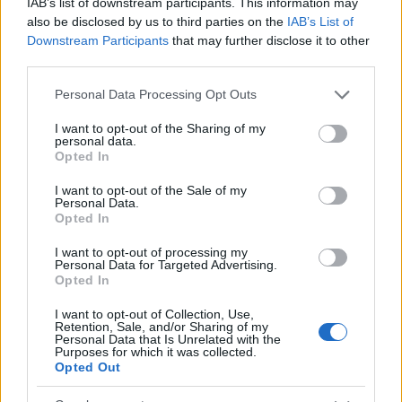
IAB’s list of downstream participants. This information may
also be disclosed by us to third parties on the
IAB’s List of
της Ζωής μας
Downstream Participants
that may further disclose it to other
third parties.
Οι άνθρωποι, οι αυθεντικές ιστορίες,
το ελληνικό καλοκαίρι και ένας
Please note that this website/app uses one or more Google
Personal Data Processing Opt Outs
πολιτισμός που μας ενώνει κάθε μέρα.
services and may gather and store information including but
not limited to your visit or usage behaviour. You may click to
I want to opt-out of the Sharing of my
personal data.
grant or deny consent to Google and its third-party tags to
ΟΣΑ ΧΡΕΙΑΖΕΣΑΙ
Opted In
ΓΙΑ ΤΟ ΚΑΛΟΚΑΙΡΙ ΣΟΥ →
use your data for below specified purposes in below Google
consent section.
I want to opt-out of the Sale of my
Personal Data.
Opted In
I want to opt-out of processing my
Personal Data for Targeted Advertising.
ΤΟ ΠΑΡΟΝ ΤΗΣ ΚΥΡΙΑΚΗΣ
Opted In
I want to opt-out of Collection, Use,
Retention, Sale, and/or Sharing of my
Personal Data that Is Unrelated with the
Purposes for which it was collected.
Opted Out