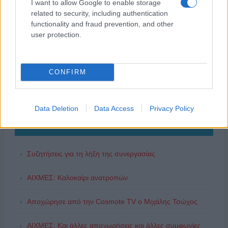
I want to allow Google to enable storage
related to security, including authentication
functionality and fraud prevention, and other
user protection.
CONFIRM
Data Deletion
Data Access
Privacy Policy
ΔΗΜΟΦΙΛΗ
Συζητήσεις για τη λήξη της συνεργασίας
ΑΙΧΜΕΣ: Καλοκαίρι ανατροπών
Αποχώρησε από την Cosmote TV o Μιχάλης Τσώχος
ΑΙΧΜΕΣ: Και άλλες αποχωρήσεις και άλλες συμφωνίες