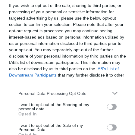
If you wish to opt-out of the sale, sharing to third parties, or
processing of your personal or sensitive information for
targeted advertising by us, please use the below opt-out
section to confirm your selection. Please note that after your
opt-out request is processed you may continue seeing
interest-based ads based on personal information utilized by
us or personal information disclosed to third parties prior to
your opt-out. You may separately opt-out of the further
disclosure of your personal information by third parties on the
IAB’s list of downstream participants. This information may
also be disclosed by us to third parties on the
IAB’s List of
Downstream Participants
that may further disclose it to other
της Ζωής μας
third parties.
Οι άνθρωποι, οι αυθεντικές ιστορίες,
Please note that this website/app uses one or more Google
Personal Data Processing Opt Outs
το ελληνικό καλοκαίρι και ένας
services and may gather and store information including but
πολιτισμός που μας ενώνει κάθε μέρα.
not limited to your visit or usage behaviour. You may click to
I want to opt-out of the Sharing of my
personal data.
grant or deny consent to Google and its third-party tags to
Opted In
use your data for below specified purposes in below Google
ΟΣΑ ΧΡΕΙΑΖΕΣΑΙ
consent section.
ΓΙΑ ΤΟ ΚΑΛΟΚΑΙΡΙ ΣΟΥ →
I want to opt-out of the Sale of my
Personal Data.
Opted In