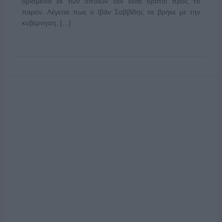
ορισμένοι εκ των οποίων δεν είναι ορατοί προς το
παρόν. Λέγεται πως ο Ιβάν Σαββίδης τα βρήκε με την
κυβέρνηση, […]