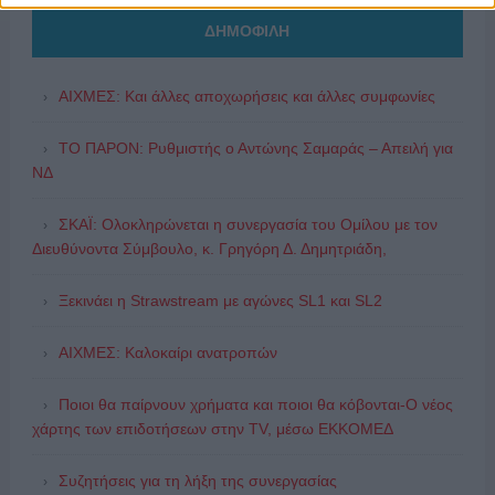
ΔΗΜΟΦΙΛΗ
ΑΙΧΜΕΣ: Και άλλες αποχωρήσεις και άλλες συμφωνίες
ΤΟ ΠΑΡΟΝ: Ρυθμιστής ο Αντώνης Σαμαράς – Απειλή για
ΝΔ
ΣΚΑΪ: Ολοκληρώνεται η συνεργασία του Ομίλου με τον
Διευθύνοντα Σύμβουλο, κ. Γρηγόρη Δ. Δημητριάδη,
Ξεκινάει η Strawstream με αγώνες SL1 και SL2
ΑΙΧΜΕΣ: Καλοκαίρι ανατροπών
Ποιοι θα παίρνουν χρήματα και ποιοι θα κόβονται-Ο νέος
χάρτης των επιδοτήσεων στην TV, μέσω ΕΚΚΟΜΕΔ
Συζητήσεις για τη λήξη της συνεργασίας