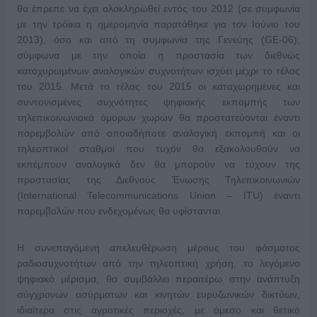
θα έπρεπε να έχει ολοκληρωθεί εντός του 2012 (σε συμφωνία
με την τρόϊκα η ημερομηνία παρατάθηκε για τον Ιούνιο του
2013), όσο και από τη συμφωνία της Γενεύης (GE-06),
σύμφωνα με την οποία η προστασία των διεθνώς
κατοχυρωμένων αναλογικών συχνοτήτων ισχύει μέχρι το τέλος
του 2015. Μετά το τέλος του 2015 οι καταχωρημένες και
συντονισμένες συχνότητες ψηφιακής εκπομπής των
τηλεπικοινωνιακά όμορων χωρών θα προστατεύονται έναντι
παρεμβολών από οποιαδήποτε αναλογική εκπομπή και οι
τηλεοπτικοί σταθμοί που τυχόν θα εξακολουθούν να
εκπέμπουν αναλογικά δεν θα μπορούν να τύχουν της
προστασίας της Διεθνούς Ένωσης Τηλεπικοινωνιών
(International Telecommunications Union – ITU) έναντι
παρεμβολών που ενδεχομένως θα υφίστανται.
Η συνεπαγόμενη απελευθέρωση μέρους του φάσματος
ραδιοσυχνοτήτων από την τηλεοπτική χρήση, το λεγόμενο
ψηφιακό μέρισμα, θα συμβάλλει περαιτέρω στην ανάπτυξη
σύγχρονων ασύρματων και κινητών ευρυζωνικών δικτύων,
ιδιαίτερα στις αγροτικές περιοχές, με άμεσο και θετικό