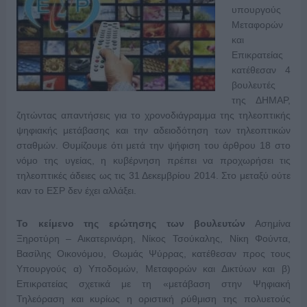
υπουργούς
Μεταφορών
και
Επικρατείας
κατέθεσαν 4
βουλευτές
της ΔΗΜΑΡ,
ζητώντας απαντήσεις για το χρονοδιάγραμμα της τηλεοπτικής
ψηφιακής μετάβασης και την αδειοδότηση των τηλεοπτικών
σταθμών. Θυμίζουμε ότι μετά την ψήφιση του άρθρου 18 στο
νόμο της υγείας, η κυβέρνηση πρέπει να προχωρήσει τις
τηλεοπτικές άδειες ως τις 31 Δεκεμβρίου 2014. Στο μεταξύ ούτε
καν το ΕΣΡ δεν έχει αλλάξει.
Το κείμενο της ερώτησης των βουλευτών
Ασημίνα
Ξηροτύρη – Αικατερινάρη, Νίκος Τσούκαλης, Νίκη Φούντα,
Βασίλης Οικονόμου, Θωμάς Ψύρρας, κατέθεσαν προς τους
Υπουργούς α) Υποδομών, Μεταφορών και Δικτύων και β)
Επικρατείας σχετικά με τη «μετάβαση στην Ψηφιακή
Τηλεόραση και κυρίως η οριστική ρύθμιση της πολυετούς