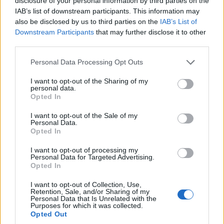
disclosure of your personal information by third parties on the
IAB’s list of downstream participants. This information may
also be disclosed by us to third parties on the
IAB’s List of
Downstream Participants
that may further disclose it to other
ΑΝΗΚΕΙ ΣΤΗΝ ΚΑΤΗΓΟΡΙΑ:
,
UNCATEGORIZED
ΤΗΛΕΟΡΑΣΗ
third parties.
ΕΠΙΣΗΜΑΣΜΕΝΟ ΜΕ:
,
,
ΔΗΜΑΡ
ΤΗΛΕΟΠΤΙΚΕΣ ΑΔΕΙΕΣ
Please note that this website/app uses one or more Google
Personal Data Processing Opt Outs
services and may gather and store information including but
ΨΗΦΙΑΚΗ ΤΗΛΕΟΡΑΣΗ
not limited to your visit or usage behaviour. You may click to
I want to opt-out of the Sharing of my
personal data.
grant or deny consent to Google and its third-party tags to
Opted In
use your data for below specified purposes in below Google
consent section.
I want to opt-out of the Sale of my
Personal Data.
Opted In
I want to opt-out of processing my
Personal Data for Targeted Advertising.
Opted In
I want to opt-out of Collection, Use,
Retention, Sale, and/or Sharing of my
Personal Data that Is Unrelated with the
Purposes for which it was collected.
Opted Out