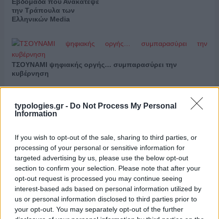
Εβδομάδα που Ανακάτεψε
την Τράπουλα των
Ελληνικών Media
ΤΣΟΥΝΑΜΙ ψηφιακής οργής… συμπαρασύρει την
κυβέρνηση
typologies.gr -
Do Not Process My Personal
Information
Ξορκίζουν τις διπλές
εκλογές στο Μαξίμου
If you wish to opt-out of the sale, sharing to third parties, or
processing of your personal or sensitive information for
Ο καιρός των επομένων
targeted advertising by us, please use the below opt-out
ημερών: Κανονικός
section to confirm your selection. Please note that after your
Αύγουστος με δυνατούς
βοριάδες και σταδιακή
opt-out request is processed you may continue seeing
άνοδο της θερμοκρασίας
interest-based ads based on personal information utilized by
us or personal information disclosed to third parties prior to
your opt-out. You may separately opt-out of the further
X
Facebook
LinkedIn