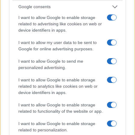
Google consents
I want to allow Google to enable storage
related to advertising like cookies on web or
device identifiers in apps.
I want to allow my user data to be sent to
Google for online advertising purposes.
ΑΙΧΜΕΣ
I want to allow Google to send me
personalized advertising.
ΑΙΧΜΕΣ: Αποχωρήσεις και
I want to allow Google to enable storage
συμφωνίες
related to analytics like cookies on web or
device identifiers in apps.
Το Καλοκαίρι αυτό στα ΜΜΕ θυμίζει αίθουσα αφίξεων και
αναχωρήσεων αεροδρομίου. Άλλοι γνωρίζουν τον
I want to allow Google to enable storage
προορισμό τους και άλλοι αλλάζουν πορεία, ενώ έχουν
related to functionality of the website or app.
ξεκινήσει για άλλου καταλήγουν σε άλλο σημείο. Η
κινητικότητα είναι συνάρτηση πολλών παραγόντων,
I want to allow Google to enable storage
ορισμένοι εκ των οποίων δεν είναι ορατοί προς το
related to personalization.