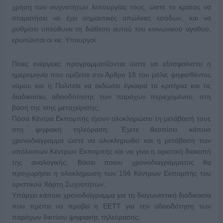
χρήση των συχνοτήτων λειτουργίας τους, ώστε το κράτος να
σταματήσει να έχει σημαντικές απώλειες εσόδων, και να
ρυθμίσει υπεύθυνα τη διάθεση αυτού του κοινωνικού αγαθού,
ερωτώνται οι κκ. Υπουργοί:
Ποιες ενέργειες προγραμματίζονται ώστε να εξασφαλιστεί η
ημερομηνία που ορίζεται στο Άρθρο 18 του μόλις ψηφισθέντος
νόμου και η Πολιτεία να εκδώσει έγκαιρα τα κριτήρια και τις
διαδικασίες αδειοδότησης των παρόχων περιεχομένου, στη
βάση της ίσης μεταχείρισης;
Πόσα Κέντρα Εκπομπής έχουν ολοκληρώσει τη μετάβασή τους
στη ψηφιακή τηλεόραση; Έχετε θεσπίσει κάποιο
χρονοδιάγραμμα ώστε να ολοκληρωθεί και η μετάβαση των
υπόλοιπων Κέντρων Εκπομπής και να γίνει η οριστική διακοπή
της αναλογικής; Βάσει ποιου χρονοδιαγράμματος θα
προχωρήσει η ολοκλήρωση των 156 Κέντρων Εκπομπής του
οριστικού Χάρτη Συχνοτήτων;
Υπάρχει κάποιο χρονοδιάγραμμα για τη διαγωνιστική διαδικασία
που πρέπει να προβεί η ΕΕΤΤ για την αδειοδότηση των
παρόχων δικτύου ψηφιακής τηλεόρασης;