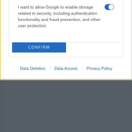
παρόν. Λέγεται πως ο Ιβάν Σαββίδης τα βρήκε με την
κυβέρνηση, […]
I want to allow Google to enable storage
related to security, including authentication
functionality and fraud prevention, and other
user protection.
CONFIRM
Data Deletion
Data Access
Privacy Policy