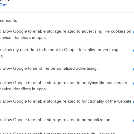
Out
Ο καιρός των επομένων ημερών:
Κανονικός Αύγουστος με δυνατούς
consents
βοριάδες και σταδιακή άνοδο της
θερμοκρασίας
o allow Google to enable storage related to advertising like cookies on
evice identifiers in apps.
o allow my user data to be sent to Google for online advertising
s.
to allow Google to send me personalized advertising.
,
ΕΣ 2015
ΕΥΑΓΓΕΛΟΣ ΜΕΙΜΑΡΑΚΗΣ
o allow Google to enable storage related to analytics like cookies on
evice identifiers in apps.
o allow Google to enable storage related to functionality of the website
o allow Google to enable storage related to personalization.
o allow Google to enable storage related to security, including