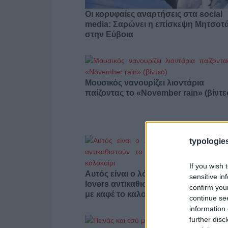
Οι κορυφαίες αναρτήσεις στα social
media: Σαρώνει η επίσκεψη Μητσοτ
στην Εύβοια
Μουσικός νανουρίζει λιοντάρια
παίζοντας το «November rain» (βίντε
typologies
If you wish 
Αυτός είναι ο λόγος που οι beauty
sensitive in
lovers αντικαθιστούν το μαύρο μολύβ
confirm you
με καφέ το καλοκαίρι
continue se
information 
further disc