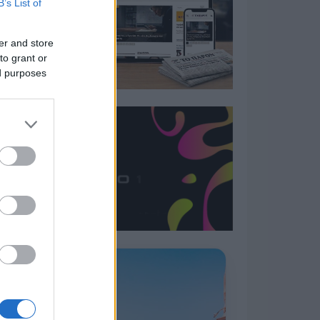
B’s List of
er and store
to grant or
ed purposes
Η ΣΤΗΛΗ ΜΑΣ