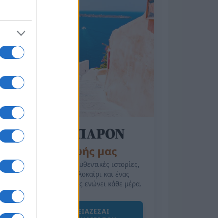
της Ζωής μας
Οι άνθρωποι, οι αυθεντικές ιστορίες,
το ελληνικό καλοκαίρι και ένας
πολιτισμός που μας ενώνει κάθε μέρα.
ΟΣΑ ΧΡΕΙΑΖΕΣΑΙ