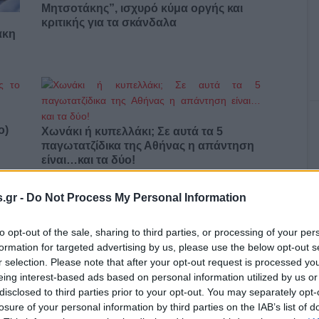
Μητσοτάκης”, ισχυρό κύμα οργής και
κριτικής για τα σκάνδαλα
άκη
ο)
Χωνάκι ή κυπελλάκι; Σε αυτά τα 5
παγωτατζίδικα της Αθήνας η απάντηση
είναι…και τα δύο!
.gr -
Do Not Process My Personal Information
Αυτά είναι τα 4 prints στα μαγιό που θα
to opt-out of the sale, sharing to third parties, or processing of your per
βλέπεις σε κάθε παραλία φέτος!
formation for targeted advertising by us, please use the below opt-out s
ι
r selection. Please note that after your opt-out request is processed y
eing interest-based ads based on personal information utilized by us or
disclosed to third parties prior to your opt-out. You may separately opt-
losure of your personal information by third parties on the IAB’s list of