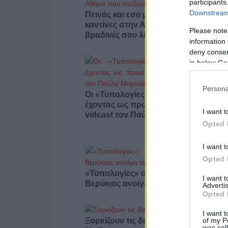
participants
Downstream 
Πεινάς και εσύ μετά το ξενύχτι; 5
καντίνες στην Αθήνα που σώζουν τις
Please note
βραδινές σου λιγούρες
information 
deny consent
in below Go
Persona
Οι «Τυπολογίες» περνούν στην εικόν
έχοντας ως πρώτο καλεσμένο στο ν
I want t
vidcast τον Παύλο Μαρινάκη
Opted 
I want t
Opted 
«Τυπολογίες» στο YouTube: Ο Δήμο
I want 
Βερύκιος ανοίγει τα χαρτιά του – Vid
Advertis
Opted 
I want t
of my P
Ξορκίζουν τις διπλές εκλογές στο
was col