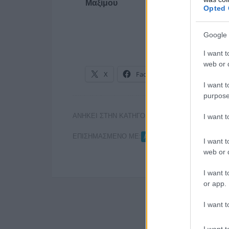
Μαξίμου
Opted 
Google 
I want t
web or d
X
Facebook
LinkedIn
I want t
purpose
ΑΝΗΚΕΙ ΣΤΗΝ ΚΑΤΗΓΟΡΙΑ:
I want 
ΤΗΛΕΟΡΑΣΗ
ΕΠΙΣΗΜΑΣΜΕΝΟ ΜΕ:
,
ΑΛΕΞΗΣ ΤΣΙΠΡΑΣ
ΕΚΛΟΓ
I want t
web or d
I want t
or app.
I want t
I want t