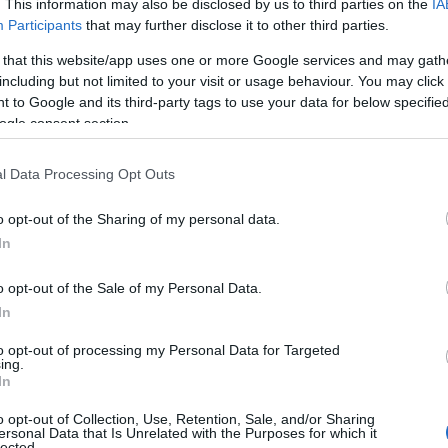
. This information may also be disclosed by us to third parties on the
IA
Participants
that may further disclose it to other third parties.
Πώς να ξεφλουδίζεις εύκολα το σκόρδο
– Το kitchen trick που κάθε foodie
 that this website/app uses one or more Google services and may gath
πρέπει να ξέρει
including but not limited to your visit or usage behaviour. You may click 
 to Google and its third-party tags to use your data for below specifi
ogle consent section.
l Data Processing Opt Outs
α,
Τηλεοπτικά «Μαγειρέματα», Ψηφιακοί
έο
Πόλεμοι και ένα… Τσουνάμι Αλλαγών: Η
o opt-out of the Sharing of my personal data.
Εβδομάδα που Ανακάτεψε την
In
Τράπουλα των Ελληνικών Media
o opt-out of the Sale of my Personal Data.
In
ς
ΤΣΟΥΝΑΜΙ ψηφιακής οργής…
to opt-out of processing my Personal Data for Targeted
cast
συμπαρασύρει την κυβέρνηση
ing.
In
o opt-out of Collection, Use, Retention, Sale, and/or Sharing
ersonal Data that Is Unrelated with the Purposes for which it
lected.