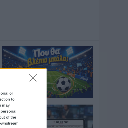
sonal or
ection to
ou may
 personal
out of the
 downstream