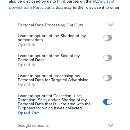
also be disclosed by us to third parties on the
IAB’s List of
Downstream Participants
that may further disclose it to other
third parties.
Please note that this website/app uses one or more Google
Personal Data Processing Opt Outs
services and may gather and store information including but
not limited to your visit or usage behaviour. You may click to
I want to opt-out of the Sharing of my
personal data.
grant or deny consent to Google and its third-party tags to
της Ζωής μας
Opted In
use your data for below specified purposes in below Google
Οι άνθρωποι, οι αυθεντικές ιστορίες,
consent section.
I want to opt-out of the Sale of my
το ελληνικό καλοκαίρι και ένας
Personal Data.
πολιτισμός που μας ενώνει κάθε μέρα.
Opted In
I want to opt-out of processing my
Personal Data for Targeted Advertising.
ΟΣΑ ΧΡΕΙΑΖΕΣΑΙ
Opted In
ΓΙΑ ΤΟ ΚΑΛΟΚΑΙΡΙ ΣΟΥ →
I want to opt-out of Collection, Use,
Retention, Sale, and/or Sharing of my
Personal Data that Is Unrelated with the
Purposes for which it was collected.
Opted Out
ΤΟ ΠΑΡΟΝ ΤΗΣ ΚΥΡΙΑΚΗΣ
Google consents