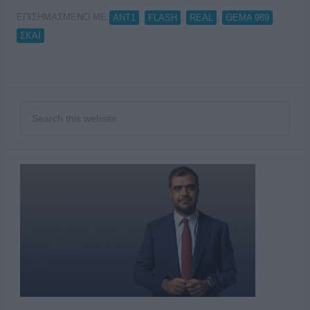
ΕΠΙΣΗΜΑΣΜΕΝΟ ΜΕ:
,
,
,
,
ANT1
FLASH
REAL
ΘΕΜΑ 989
ΣΚΑΪ