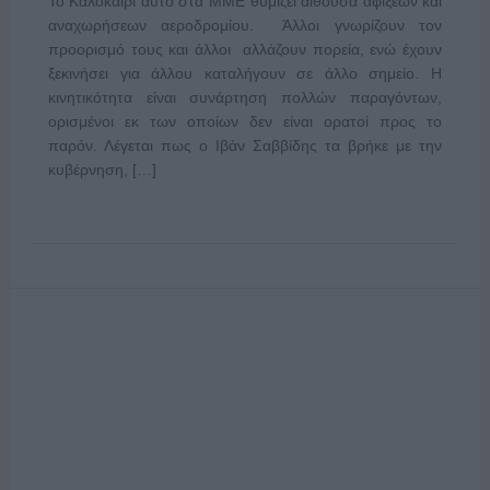
Το Καλοκαίρι αυτό στα ΜΜΕ θυμίζει αίθουσα αφίξεων και
αναχωρήσεων αεροδρομίου. Άλλοι γνωρίζουν τον
προορισμό τους και άλλοι αλλάζουν πορεία, ενώ έχουν
ξεκινήσει για άλλου καταλήγουν σε άλλο σημείο. Η
κινητικότητα είναι συνάρτηση πολλών παραγόντων,
ορισμένοι εκ των οποίων δεν είναι ορατοί προς το
παρόν. Λέγεται πως ο Ιβάν Σαββίδης τα βρήκε με την
κυβέρνηση, […]