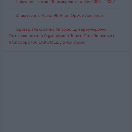
Παίρνουν… σειρά 26 σειρές για τη σεζόν 2026 – 2027
Ζημιογόνος ο Alpha 98,9 του Ομίλου Audiomax
Ιδρύεται Ηλεκτρονικό Μητρώο Εμπειρογνωμόνων
Οπτικοακουστικού Δημιουργικού Τομέα- Πότε θα ανοίγει η
πλατφόρμα του ΕΚΚΟΜΕΔ για νέα σχέδια