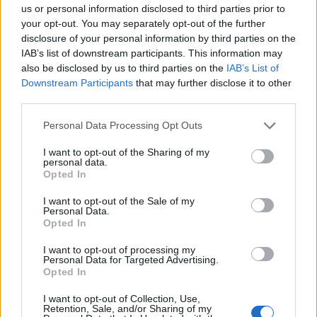
us or personal information disclosed to third parties prior to
your opt-out. You may separately opt-out of the further
disclosure of your personal information by third parties on the
IAB’s list of downstream participants. This information may
also be disclosed by us to third parties on the
IAB’s List of
Downstream Participants
that may further disclose it to other
third parties.
Please note that this website/app uses one or more Google
Personal Data Processing Opt Outs
services and may gather and store information including but
not limited to your visit or usage behaviour. You may click to
I want to opt-out of the Sharing of my
personal data.
grant or deny consent to Google and its third-party tags to
Opted In
use your data for below specified purposes in below Google
consent section.
I want to opt-out of the Sale of my
Personal Data.
Opted In
I want to opt-out of processing my
Personal Data for Targeted Advertising.
της Ζωής μας
Opted In
Οι άνθρωποι, οι αυθεντικές ιστορίες,
I want to opt-out of Collection, Use,
το ελληνικό καλοκαίρι και ένας
Retention, Sale, and/or Sharing of my