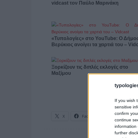
vidcast τον Παύλο Μαρινάκη
«Τυπολογίες» στο YouTube: Ο Δήμο
Βερύκιος ανοίγει τα χαρτιά του – Vid
Ξορκίζουν τις διπλές εκλογές στο
Μαξίμου
typologies
If you wish 
sensitive in
confirm you
X
Facebook
LinkedIn
continue se
information 
further disc