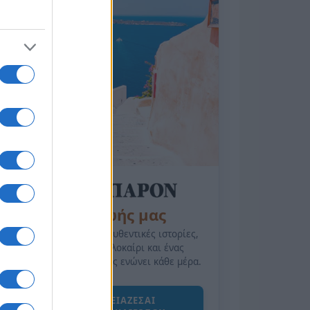
της Ζωής μας
Οι άνθρωποι, οι αυθεντικές ιστορίες,
το ελληνικό καλοκαίρι και ένας
πολιτισμός που μας ενώνει κάθε μέρα.
ΟΣΑ ΧΡΕΙΑΖΕΣΑΙ