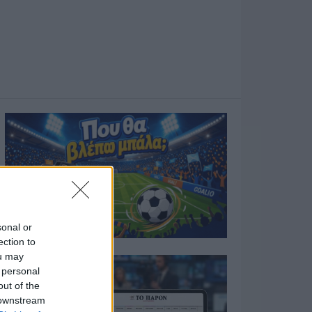
sonal or
ection to
ou may
 personal
out of the
 downstream