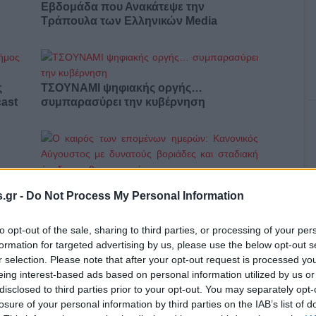
Εβδομάδα που Ανακάτεψε την
Τράπουλα των Ελληνικών Media
ς
ΤΣΟΥΝΑΜΙ ψηφιακής οργής…
cast
συμπαρασύρει την κυβέρνηση
Ο καιρός των επομένων ημερών:
.gr -
Do Not Process My Personal Information
Κανονικός Αύγουστος με δυνατούς
βοριάδες και σταδιακή άνοδο της
θερμοκρασίας
to opt-out of the sale, sharing to third parties, or processing of your per
formation for targeted advertising by us, please use the below opt-out s
r selection. Please note that after your opt-out request is processed y
eing interest-based ads based on personal information utilized by us or
disclosed to third parties prior to your opt-out. You may separately opt-
losure of your personal information by third parties on the IAB’s list of