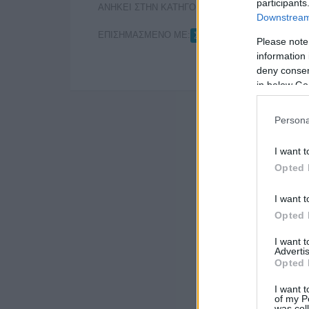
participants
ΑΝΗΚΕΙ ΣΤΗΝ ΚΑΤΗΓΟΡΙΑ:
,
ΠΕΡΙΟΔΙΚΑ
ΤΗΛΕ
Downstream 
ΕΠΙΣΗΜΑΣΜΕΝΟ ΜΕ:
ΣΤΑΜΑΤΗΣ ΜΑΛΕΛΗΣ
Please note
information 
deny consent
in below Go
Persona
I want t
Opted 
I want t
Opted 
I want 
Advertis
Opted 
I want t
of my P
was col