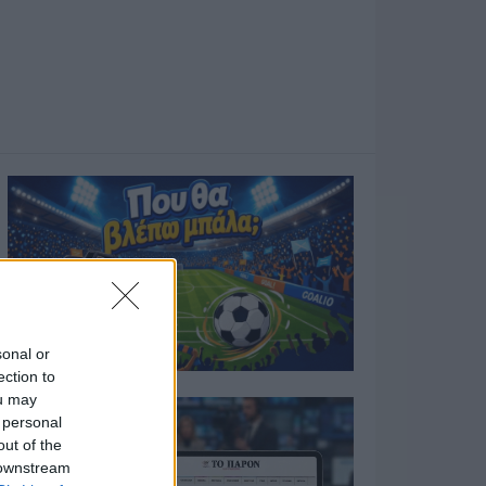
sonal or
ection to
ou may
 personal
out of the
 downstream