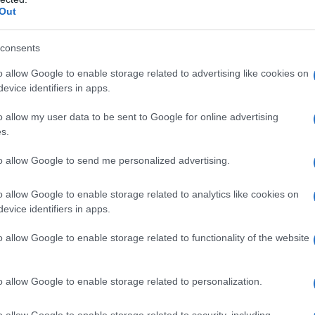
θερμοκρασίας
Out
consents
o allow Google to enable storage related to advertising like cookies on
evice identifiers in apps.
o allow my user data to be sent to Google for online advertising
ΥΧΟΣ
s.
to allow Google to send me personalized advertising.
o allow Google to enable storage related to analytics like cookies on
evice identifiers in apps.
o allow Google to enable storage related to functionality of the website
o allow Google to enable storage related to personalization.
o allow Google to enable storage related to security, including