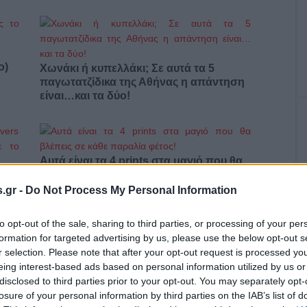
ο)
Χωνάκι ή κυπελλάκι; Σε αυτά τα 5
παγωτατζίδικα της Αθήνας η απάντηση
είναι…και τα δύο!
Αυτά είναι τα 4 prints στα μαγιό που θα
βλέπεις σε κάθε παραλία φέτος!
ι
.gr -
Do Not Process My Personal Information
to opt-out of the sale, sharing to third parties, or processing of your per
formation for targeted advertising by us, please use the below opt-out s
r selection. Please note that after your opt-out request is processed y
eing interest-based ads based on personal information utilized by us or
Πώς να ξεφλουδίζεις εύκολα το σκόρδο
disclosed to third parties prior to your opt-out. You may separately opt-
– Το kitchen trick που κάθε foodie
losure of your personal information by third parties on the IAB’s list of
πρέπει να ξέρει