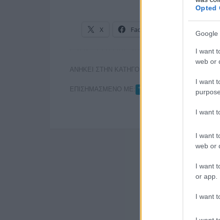
Opted 
X
Facebook
LinkedIn
Google 
I want t
web or d
ΑΝΗΚΕΙ ΣΤΗΝ ΚΑΤΗΓΟΡΙΑ:
ΕΦΗΜΕΡΙΔΕΣ
I want t
ΕΠΙΣΗΜΑΣΜΕΝΟ ΜΕ:
,
"ΒΗΜΑ"
ΓΙΩΡΓΟΣ ΜΑΛΟ
purpose
I want 
I want t
web or d
I want t
or app.
I want t
I want t