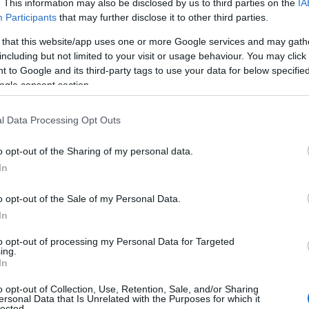
. This information may also be disclosed by us to third parties on the
IA
Participants
that may further disclose it to other third parties.
 that this website/app uses one or more Google services and may gath
including but not limited to your visit or usage behaviour. You may click 
α,
Τηλεοπτικά «Μαγειρέματα», Ψηφιακοί
 to Google and its third-party tags to use your data for below specifi
έο
Πόλεμοι και ένα… Τσουνάμι Αλλαγών: Η
ogle consent section.
Εβδομάδα που Ανακάτεψε την
Τράπουλα των Ελληνικών Media
l Data Processing Opt Outs
o opt-out of the Sharing of my personal data.
In
ς
ΤΣΟΥΝΑΜΙ ψηφιακής οργής…
cast
συμπαρασύρει την κυβέρνηση
o opt-out of the Sale of my Personal Data.
In
to opt-out of processing my Personal Data for Targeted
ing.
In
Ο καιρός των επομένων ημερών:
Κανονικός Αύγουστος με δυνατούς
o opt-out of Collection, Use, Retention, Sale, and/or Sharing
βοριάδες και σταδιακή άνοδο της
ersonal Data that Is Unrelated with the Purposes for which it
lected.