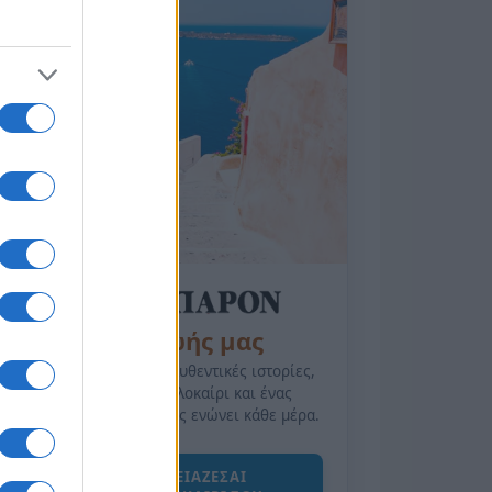
της Ζωής μας
Οι άνθρωποι, οι αυθεντικές ιστορίες,
το ελληνικό καλοκαίρι και ένας
πολιτισμός που μας ενώνει κάθε μέρα.
ΟΣΑ ΧΡΕΙΑΖΕΣΑΙ