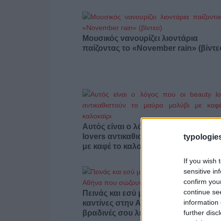
Μουσικός νανουρίζει λιοντάρια
παίζοντας το «November rain» (βίντε
Αυτός είναι ο λόγος που οι beauty
lovers αντικαθιστούν το μαύρο μολύβ
typologies
με καφέ το καλοκαίρι
If you wish 
sensitive in
confirm you
continue se
Πεινάς και εσύ μετά το ξενύχτι; 5
information 
καντίνες στην Αθήνα που σώζουν τις
further disc
βραδινές σου λιγούρες