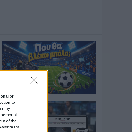
sonal or
ection to
ou may
 personal
out of the
 downstream