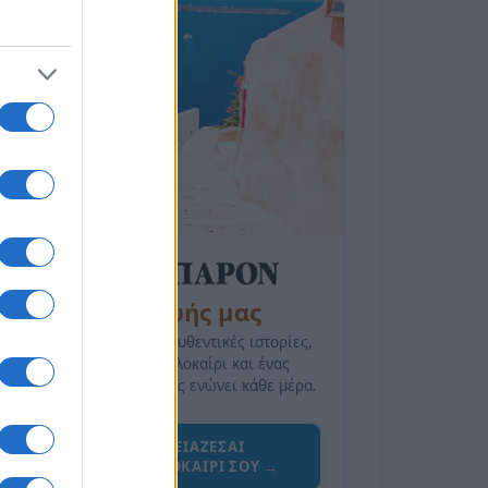
της Ζωής μας
Οι άνθρωποι, οι αυθεντικές ιστορίες,
το ελληνικό καλοκαίρι και ένας
πολιτισμός που μας ενώνει κάθε μέρα.
ΟΣΑ ΧΡΕΙΑΖΕΣΑΙ
ΓΙΑ ΤΟ ΚΑΛΟΚΑΙΡΙ ΣΟΥ →