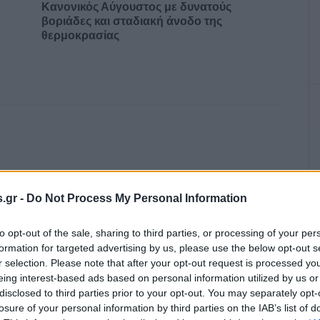
Κανονικός Αύγουστος με δυνατούς
βοριάδες και σταδιακή άνοδο της
θερμοκρασίας
.gr -
Do Not Process My Personal Information
to opt-out of the sale, sharing to third parties, or processing of your per
formation for targeted advertising by us, please use the below opt-out s
r selection. Please note that after your opt-out request is processed y
eing interest-based ads based on personal information utilized by us or
disclosed to third parties prior to your opt-out. You may separately opt-
losure of your personal information by third parties on the IAB’s list of