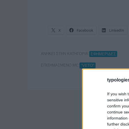
X
Facebook
LinkedIn
ΑΝΗΚΕΙ ΣΤΗΝ ΚΑΤΗΓΟΡΙΑ:
ΕΦΗΜΕΡΙΔΕΣ
ΕΠΙΣΗΜΑΣΜΕΝΟ ΜΕ:
"VETO"
typologies
If you wish 
sensitive in
confirm you
continue se
information 
further disc