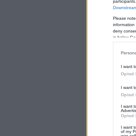
participants
Downstream 
Please note
information 
deny consent
in below Go
Persona
I want t
Opted 
I want t
Opted 
I want 
Advertis
Opted 
I want t
of my P
was col