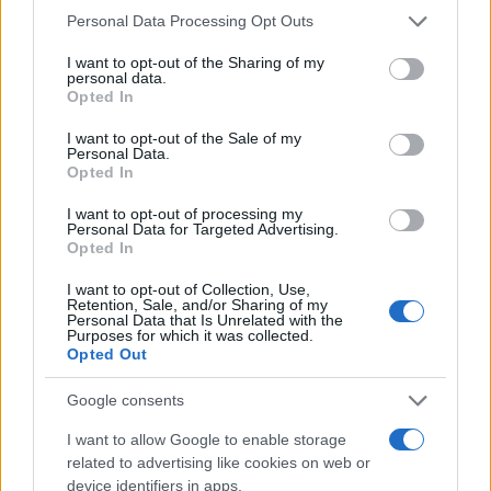
Please note that this website/app uses one or more Google
Personal Data Processing Opt Outs
services and may gather and store information including but
not limited to your visit or usage behaviour. You may click to
I want to opt-out of the Sharing of my
personal data.
grant or deny consent to Google and its third-party tags to
Opted In
use your data for below specified purposes in below Google
consent section.
I want to opt-out of the Sale of my
Personal Data.
Opted In
I want to opt-out of processing my
Personal Data for Targeted Advertising.
Opted In
I want to opt-out of Collection, Use,
Retention, Sale, and/or Sharing of my
Personal Data that Is Unrelated with the
Purposes for which it was collected.
Opted Out
Google consents
I want to allow Google to enable storage
related to advertising like cookies on web or
device identifiers in apps.