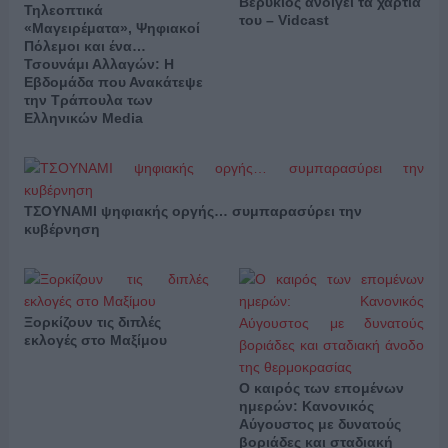
Βερύκιος ανοίγει τα χαρτιά
Τηλεοπτικά
του – Vidcast
«Μαγειρέματα», Ψηφιακοί
Πόλεμοι και ένα…
Τσουνάμι Αλλαγών: Η
Εβδομάδα που Ανακάτεψε
την Τράπουλα των
Ελληνικών Media
ΤΣΟΥΝΑΜΙ ψηφιακής οργής… συμπαρασύρει την
κυβέρνηση
Ξορκίζουν τις διπλές
εκλογές στο Μαξίμου
Ο καιρός των επομένων
ημερών: Κανονικός
Αύγουστος με δυνατούς
βοριάδες και σταδιακή