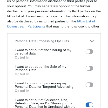
us or personal information disclosed to third parties prior to
your opt-out. You may separately opt-out of the further
disclosure of your personal information by third parties on the
IAB’s list of downstream participants. This information may
also be disclosed by us to third parties on the
IAB’s List of
Downstream Participants
that may further disclose it to other
third parties.
Please note that this website/app uses one or more Google
Personal Data Processing Opt Outs
services and may gather and store information including but
not limited to your visit or usage behaviour. You may click to
I want to opt-out of the Sharing of my
personal data.
grant or deny consent to Google and its third-party tags to
Opted In
use your data for below specified purposes in below Google
consent section.
I want to opt-out of the Sale of my
Personal Data.
Opted In
I want to opt-out of processing my
Personal Data for Targeted Advertising.
Η ΣΤΗΛΗ ΜΑΣ
Opted In
I want to opt-out of Collection, Use,
Retention, Sale, and/or Sharing of my
Personal Data that Is Unrelated with the