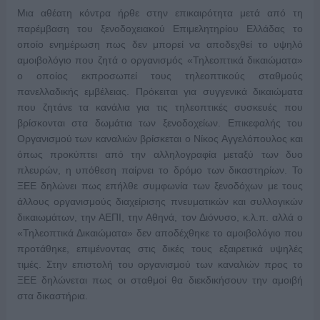
Μια αθέατη κόντρα ήρθε στην επικαιρότητα μετά από τη
παρέμβαση του ξενοδοχειακού Επιμελητηρίου Ελλάδας το
οποίο ενημέρωση πως δεν μπορεί να αποδεχθεί το υψηλό
αμοιβολόγιο που ζητά ο οργανισμός «Τηλεοπτικά δικαιώματα»
ο οποίος εκπροσωπεί τους τηλεοπτικούς σταθμούς
πανελλαδικής εμβέλειας. Πρόκειται για συγγενικά δικαιώματα
που ζητάνε τα κανάλια για τις τηλεοπτικές συσκευές που
βρίσκονται στα δωμάτια των ξενοδοχείων.
Επικεφαλής του
Οργανισμού των καναλιών βρίσκεται ο Νίκος Αγγελόπουλος και
όπως προκύπτει από την αλληλογραφία μεταξύ των δυο
πλευρών, η υπόθεση παίρνει το δρόμο των δικαστηρίων. Το
ΞΕΕ δηλώνει πως επήλθε συμφωνία των ξενοδόχων με τους
άλλους οργανισμούς διαχείρισης πνευματικών και συλλογικών
δικαιωμάτων, την ΑΕΠΙ, την Αθηνά, τον Διόνυσο, κ.λ.π. αλλά ο
«Τηλεοπτικά Δικαιώματα» δεν αποδέχθηκε το αμοιβολόγιο που
προτάθηκε, επιμένοντας στις δικές τους εξαιρετικά υψηλές
τιμές. Στην επιστολή του οργανισμού των καναλιών προς το
ΞΕΕ δηλώνεται πως οι σταθμοί θα διεκδικήσουν την αμοιβή
στα δικαστήρια.