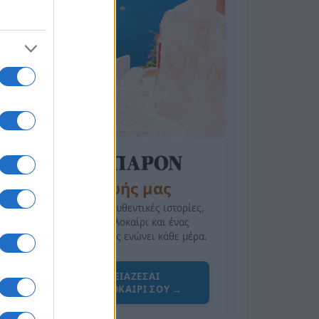
της Ζωής μας
Οι άνθρωποι, οι αυθεντικές ιστορίες,
το ελληνικό καλοκαίρι και ένας
πολιτισμός που μας ενώνει κάθε μέρα.
ΟΣΑ ΧΡΕΙΑΖΕΣΑΙ
ΓΙΑ ΤΟ ΚΑΛΟΚΑΙΡΙ ΣΟΥ →