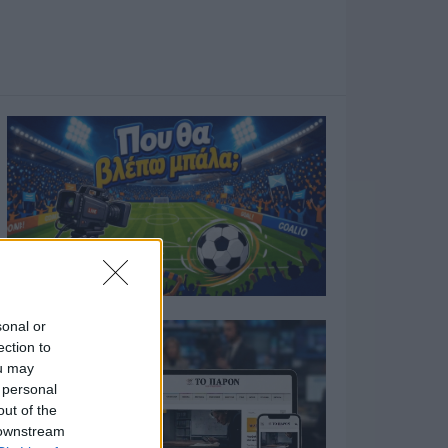
sonal or
ection to
ou may
 personal
out of the
 downstream