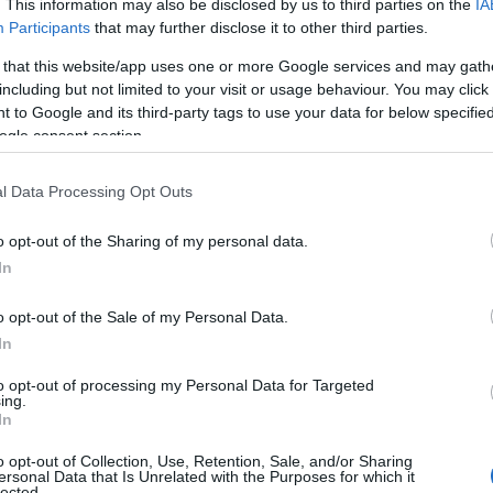
. This information may also be disclosed by us to third parties on the
IA
«Supermax» με τον Will Smith
Participants
that may further disclose it to other third parties.
 that this website/app uses one or more Google services and may gath
including but not limited to your visit or usage behaviour. You may click 
 to Google and its third-party tags to use your data for below specifi
ogle consent section.
α,
Τηλεοπτικά «Μαγειρέματα», Ψηφιακοί
έο
Πόλεμοι και ένα… Τσουνάμι Αλλαγών: Η
Εβδομάδα που Ανακάτεψε την
l Data Processing Opt Outs
Τράπουλα των Ελληνικών Media
o opt-out of the Sharing of my personal data.
In
ς
ΤΣΟΥΝΑΜΙ ψηφιακής οργής…
o opt-out of the Sale of my Personal Data.
cast
συμπαρασύρει την κυβέρνηση
In
to opt-out of processing my Personal Data for Targeted
ing.
In
o opt-out of Collection, Use, Retention, Sale, and/or Sharing
Ο καιρός των επομένων ημερών:
ersonal Data that Is Unrelated with the Purposes for which it
Κανονικός Αύγουστος με δυνατούς
lected.