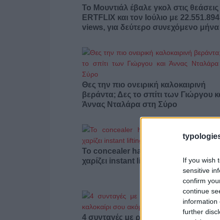
Το Μουντιάλ έβαλε γκολ στις θεάσεις
ERTFLIX και τον Ιούλιο με 22.551.894
views, για δεύτερο συνεχόμενο μήνα
Θες την πιο ονειρική καλοκαιρινή
βεράντα; Δες το σπίτι των Γιώργου κ
Άννας Νταλάρα στη Σύρο
typologies
Το concealer hack της Hailey Bieber
If you wish 
χαρίζει instant lifting στο βλέμμα
sensitive in
confirm you
continue se
information 
further disc
4 συνταγές με ροδάκινο που θα κάν