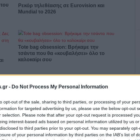
 του
Ρεκόρ τηλεθέασης σε Eurovision και
Mundial το 2026
Tote bag obsession: Βρήκαμε την
τσάντα που θα «κουβαλήσει» όλο το
καλοκαίρι σου
αι
.gr -
Do Not Process My Personal Information
 που
Summer friendship era: Γιατί οι διακοπές
to opt-out of the sale, sharing to third parties, or processing of your per
με την παρέα κερδίζουν ξανά την καρδιά
formation for targeted advertising by us, please use the below opt-out s
μας
r selection. Please note that after your opt-out request is processed y
eing interest-based ads based on personal information utilized by us or
disclosed to third parties prior to your opt-out. You may separately opt-
losure of your personal information by third parties on the IAB’s list of
ουν
Jaafar Jackson: Από τον «Michael» στο