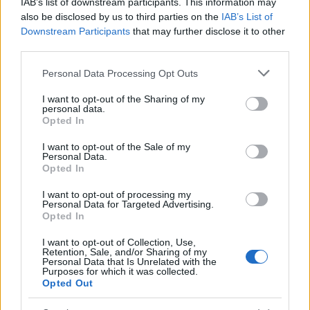
IAB’s list of downstream participants. This information may
also be disclosed by us to third parties on the
IAB’s List of
Downstream Participants
that may further disclose it to other
third parties.
Please note that this website/app uses one or more Google
Personal Data Processing Opt Outs
services and may gather and store information including but
not limited to your visit or usage behaviour. You may click to
I want to opt-out of the Sharing of my
της Ζωής μας
personal data.
grant or deny consent to Google and its third-party tags to
Opted In
use your data for below specified purposes in below Google
Οι άνθρωποι, οι αυθεντικές ιστορίες,
το ελληνικό καλοκαίρι και ένας
consent section.
I want to opt-out of the Sale of my
πολιτισμός που μας ενώνει κάθε μέρα.
Personal Data.
Opted In
I want to opt-out of processing my
ΟΣΑ ΧΡΕΙΑΖΕΣΑΙ
Personal Data for Targeted Advertising.
ΓΙΑ ΤΟ ΚΑΛΟΚΑΙΡΙ ΣΟΥ →
Opted In
I want to opt-out of Collection, Use,
Retention, Sale, and/or Sharing of my
Personal Data that Is Unrelated with the
Purposes for which it was collected.
Opted Out
ΤΟ ΠΑΡΟΝ ΤΗΣ ΚΥΡΙΑΚΗΣ