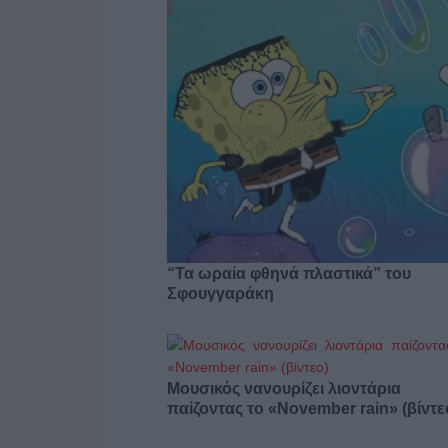
“Τα ωραία φθηνά πλαστικά” του
Σφουγγαράκη
Μουσικός νανουρίζει λιοντάρια
παίζοντας το «November rain» (βίντε