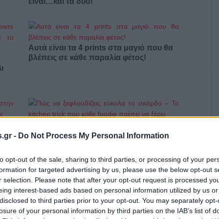
είναι…και τα δύο!
Αυτά είναι τα 4 prints στα μαγιό που θα
βλέπεις σε κάθε παραλία φέτος!
ι
Πώς να ξεφλουδίζεις εύκολα το σκόρδο
– Το kitchen trick που κάθε foodie
.gr -
Do Not Process My Personal Information
πρέπει να ξέρει
to opt-out of the sale, sharing to third parties, or processing of your per
formation for targeted advertising by us, please use the below opt-out s
r selection. Please note that after your opt-out request is processed y
eing interest-based ads based on personal information utilized by us or
disclosed to third parties prior to your opt-out. You may separately opt-
α,
Τηλεοπτικά «Μαγειρέματα», Ψηφιακοί
losure of your personal information by third parties on the IAB’s list of
έο
Πόλεμοι και ένα… Τσουνάμι Αλλαγών: Η