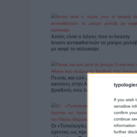
Αυτός είναι ο λόγος που οι beauty
lovers αντικαθιστούν το μαύρο μολύβ
με καφέ το καλοκαίρι
Πεινάς και εσύ μετά το ξενύχτι; 5
καντίνες στην Αθήνα που σώζουν τις
typologies
βραδινές σου λιγούρες
If you wish 
sensitive in
confirm you
continue se
information 
Οι «Τυπολογίες» περνούν στην εικόν
further disc
έχοντας ως πρώτο καλεσμένο στο ν