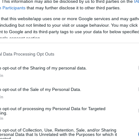
Εβδομάδα που Ανακάτεψε την
. This information may also be disclosed by us to third parties on the
IA
Τράπουλα των Ελληνικών Media
Participants
that may further disclose it to other third parties.
 that this website/app uses one or more Google services and may gath
including but not limited to your visit or usage behaviour. You may click 
 to Google and its third-party tags to use your data for below specifi
ς
ΤΣΟΥΝΑΜΙ ψηφιακής οργής…
ogle consent section.
cast
συμπαρασύρει την κυβέρνηση
l Data Processing Opt Outs
o opt-out of the Sharing of my personal data.
In
Ο καιρός των επομένων ημερών:
Κανονικός Αύγουστος με δυνατούς
o opt-out of the Sale of my Personal Data.
βοριάδες και σταδιακή άνοδο της
In
θερμοκρασίας
to opt-out of processing my Personal Data for Targeted
ing.
In
o opt-out of Collection, Use, Retention, Sale, and/or Sharing
ersonal Data that Is Unrelated with the Purposes for which it
lected.