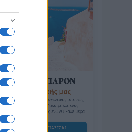
της Ζωής μας
Οι άνθρωποι, οι αυθεντικές ιστορίες,
το ελληνικό καλοκαίρι και ένας
πολιτισμός που μας ενώνει κάθε μέρα.
ΟΣΑ ΧΡΕΙΑΖΕΣΑΙ