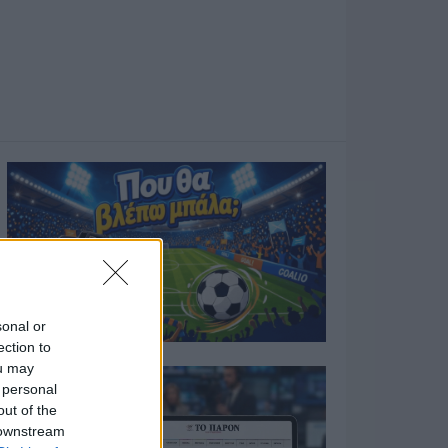
sonal or
ection to
ou may
 personal
out of the
 downstream