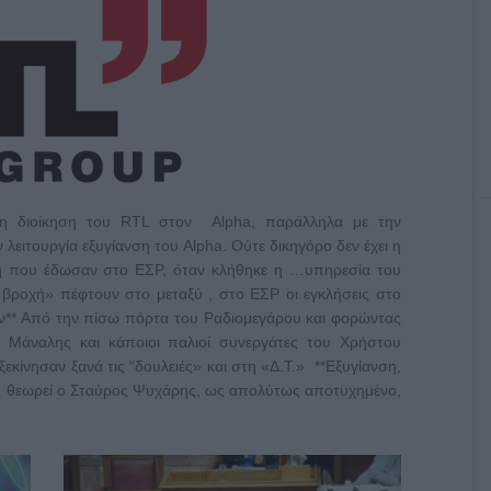
ε η διοίκηση του RTL στον Alpha, παράλληλα με την
 λειτουργία εξυγίανση του Alpha. Ούτε δικηγόρο δεν έχει η
η που έδωσαν στο ΕΣΡ, όταν κλήθηκε η …υπηρεσία του
 βροχή» πέφτουν στο μεταξύ , στο ΕΣΡ οι εγκλήσεις στο
ν** Από την πίσω πόρτα του Ραδιομεγάρου και φορώντας
 Μάναλης και κάποιοι παλιοί συνεργάτες του Χρήστου
κίνησαν ξανά τις “δουλειές» και στη «Δ.Τ.» **Εξυγίανση,
ς θεωρεί ο Σταύρος Ψυχάρης, ως απολύτως αποτυχημένο,