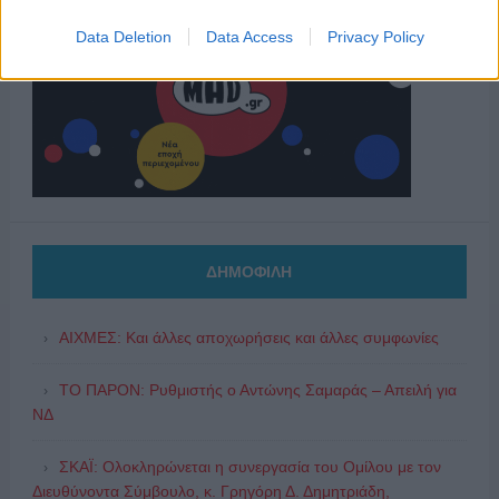
Data Deletion
Data Access
Privacy Policy
ΔΗΜΟΦΙΛΗ
ΑΙΧΜΕΣ: Και άλλες αποχωρήσεις και άλλες συμφωνίες
ΤΟ ΠΑΡΟΝ: Ρυθμιστής ο Αντώνης Σαμαράς – Απειλή για
ΝΔ
ΣΚΑΪ: Ολοκληρώνεται η συνεργασία του Ομίλου με τον
Διευθύνοντα Σύμβουλο, κ. Γρηγόρη Δ. Δημητριάδη,