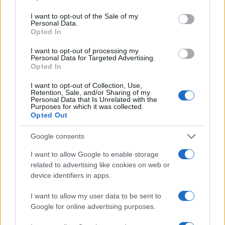
use your data for below specified purposes in below Google
consent section.
I want to opt-out of the Sale of my
της Ζωής μας
Personal Data.
Opted In
Οι άνθρωποι, οι αυθεντικές ιστορίες,
το ελληνικό καλοκαίρι και ένας
I want to opt-out of processing my
πολιτισμός που μας ενώνει κάθε μέρα.
Personal Data for Targeted Advertising.
Opted In
ΟΣΑ ΧΡΕΙΑΖΕΣΑΙ
I want to opt-out of Collection, Use,
ΓΙΑ ΤΟ ΚΑΛΟΚΑΙΡΙ ΣΟΥ →
Retention, Sale, and/or Sharing of my
Personal Data that Is Unrelated with the
Purposes for which it was collected.
Opted Out
Google consents
ΤΟ ΠΑΡΟΝ ΤΗΣ ΚΥΡΙΑΚΗΣ
I want to allow Google to enable storage
related to advertising like cookies on web or
device identifiers in apps.
I want to allow my user data to be sent to
Google for online advertising purposes.