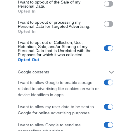
consent section.
I want to opt-out of the Sale of my
Personal Data.
Opted In
της Ζωής μας
I want to opt-out of processing my
Οι άνθρωποι, οι αυθεντικές ιστορίες,
Personal Data for Targeted Advertising.
το ελληνικό καλοκαίρι και ένας
Opted In
πολιτισμός που μας ενώνει κάθε μέρα.
I want to opt-out of Collection, Use,
Retention, Sale, and/or Sharing of my
Personal Data that Is Unrelated with the
ΟΣΑ ΧΡΕΙΑΖΕΣΑΙ
Purposes for which it was collected.
ΓΙΑ ΤΟ ΚΑΛΟΚΑΙΡΙ ΣΟΥ →
Opted Out
Google consents
I want to allow Google to enable storage
related to advertising like cookies on web or
ΤΟ ΠΑΡΟΝ ΤΗΣ ΚΥΡΙΑΚΗΣ
device identifiers in apps.
I want to allow my user data to be sent to
Google for online advertising purposes.
I want to allow Google to send me
personalized advertising.