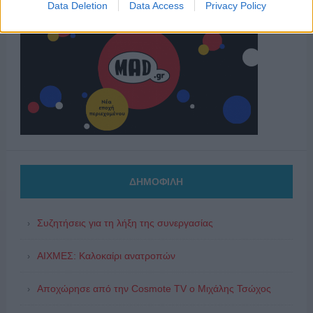
Data Deletion
Data Access
Privacy Policy
ΔΗΜΟΦΙΛΗ
Συζητήσεις για τη λήξη της συνεργασίας
ΑΙΧΜΕΣ: Καλοκαίρι ανατροπών
Αποχώρησε από την Cosmote TV o Μιχάλης Τσώχος