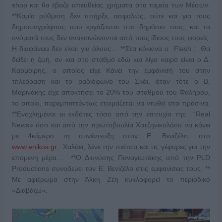
shop και θα έβαζε απευθείας χρήματα στα ταμεία των Μέσων.
**Καμία ρύθμιση δεν υπήρξε, ασφαλώς, ούτε και για τους
δημοσιογράφους που εργάζονται στο δημόσιο τους, και τα
ονόματά τους δεν ανακοινώνονται από τους ίδιους τους φορείς.
Η διαφάνεια δεν είναι για όλους… **Στα κόκκινα ο Flash ; Θα
δείξει η ζωή, αν και στο σταθμό εδώ και λίγο καιρό είναι ο Δ.
Καρμοίρης, ο οποίος είχε Κάνει την εμφάνισή του στην
τηλεόραση και το ραδιόφωνο του Σκάι, όταν τότε ο Β.
Μαρινάκης είχε αποκτήσει το 20% του σταθμού του Φαλήρου,
το οποίο, παρεμπιπτόντως ετοιμάζεται να ντυθεί στα πράσινα.
**Ενοχλημένοι οι εκδότες τόσο από την επιτυχία της “Real
News» όσο και από την πρωτοβουλία Χατζηνικολάου να κάνει
με 4κάμερο τη συνέντευξη στον Ε. Βενιζέλο, στο
www.enikos.gr
. Χαλάει, λένε την πιάτσα και τις γέφυρες για την
επόμενη μέρα… **Ο Διονύσης Παναγιωτάκης από την PLD
Productions συνοδεύει τον Ε. Βενιζέλο στις εμφανίσεις τους. **
Με αφιέρωμα στην Άλκη Ζέη κυκλοφορεί το περιοδικό
«Διαβάζω».